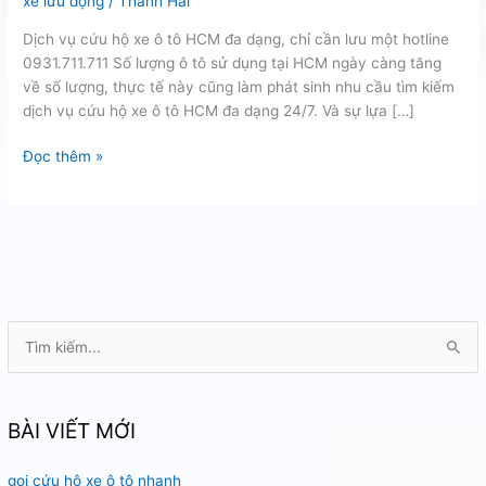
xe lưu động
/
Thanh Hải
Dịch vụ cứu hộ xe ô tô HCM đa dạng, chỉ cần lưu một hotline
0931.711.711 Số lượng ô tô sử dụng tại HCM ngày càng tăng
về số lượng, thực tế này cũng làm phát sinh nhu cầu tìm kiếm
dịch vụ cứu hộ xe ô tô HCM đa dạng 24/7. Và sự lựa […]
Dịch
Đọc thêm »
vụ
cứu
hộ
xe
ô
tô
HCM
T
ì
m
k
BÀI VIẾT MỚI
i
gọi cứu hộ xe ô tô nhanh
ế