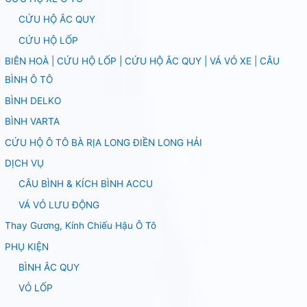
CỨU HỘ ẮC QUY
CỨU HỘ LỐP
BIÊN HOÀ | CỨU HỘ LỐP | CỨU HỘ ẮC QUY | VÁ VỎ XE | CÂU
BÌNH Ô TÔ
BÌNH DELKO
BÌNH VARTA
CỨU HỘ Ô TÔ BÀ RỊA LONG ĐIỀN LONG HẢI
DỊCH VỤ
CÂU BÌNH & KÍCH BÌNH ACCU
VÁ VỎ LƯU ĐỘNG
Thay Gương, Kính Chiếu Hậu Ô Tô
PHỤ KIỆN
BÌNH ẮC QUY
VỎ LỐP