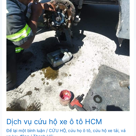
Dịch vụ cứu hộ xe ô tô HCM
Để lại một bình luận
/
CỨU HỘ
,
cứu họ ô tô
,
cứu hộ xe tải
,
vá