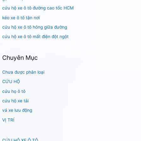
m
cứu hộ xe ô tô đường cao tốc HCM
:
kéo xe ô tô tận nơi
cứu hộ xe ô tô hỏng giữa đường
cứu hộ xe ô tô mất điện đột ngột
Chuyên Mục
Chưa được phân loại
CỨU HỘ
cứu họ ô tô
cứu hộ xe tải
vá xe lưu động
VỊ TRÍ
CỨU HỘ XE Ô TÔ