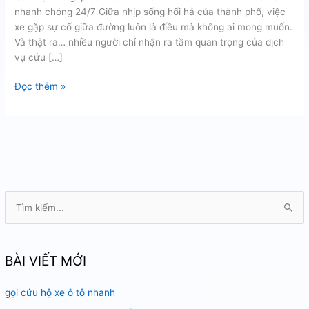
nhanh chóng 24/7 Giữa nhịp sống hối hả của thành phố, việc
xe gặp sự cố giữa đường luôn là điều mà không ai mong muốn.
Và thật ra… nhiều người chỉ nhận ra tầm quan trọng của dịch
vụ cứu […]
cứu
Đọc thêm »
hộ
ô
tô
gấp
sài
gòn
T
ì
m
k
BÀI VIẾT MỚI
i
gọi cứu hộ xe ô tô nhanh
ế