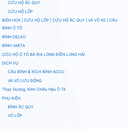
CỨU HỘ ẮC QUY
CỨU HỘ LỐP
BIÊN HOÀ | CỨU HỘ LỐP | CỨU HỘ ẮC QUY | VÁ VỎ XE | CÂU
BÌNH Ô TÔ
BÌNH DELKO
BÌNH VARTA
CỨU HỘ Ô TÔ BÀ RỊA LONG ĐIỀN LONG HẢI
DỊCH VỤ
CÂU BÌNH & KÍCH BÌNH ACCU
VÁ VỎ LƯU ĐỘNG
Thay Gương, Kính Chiếu Hậu Ô Tô
PHỤ KIỆN
BÌNH ẮC QUY
VỎ LỐP