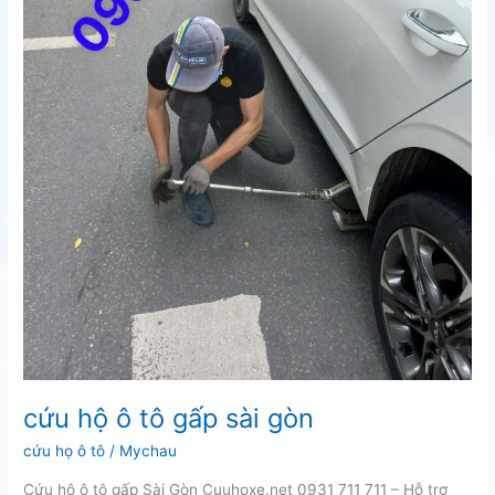
cứu hộ ô tô gấp sài gòn
cứu họ ô tô
/
Mychau
Cứu hộ ô tô gấp Sài Gòn Cuuhoxe.net 0931 711 711 – Hỗ trợ