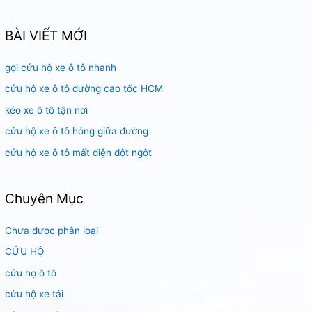
m
k
BÀI VIẾT MỚI
i
gọi cứu hộ xe ô tô nhanh
ế
m
cứu hộ xe ô tô đường cao tốc HCM
:
kéo xe ô tô tận nơi
cứu hộ xe ô tô hỏng giữa đường
cứu hộ xe ô tô mất điện đột ngột
Chuyên Mục
Chưa được phân loại
CỨU HỘ
cứu họ ô tô
cứu hộ xe tải