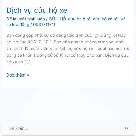
Dịch vụ cứu hộ xe
Để lại một bình luận
/
CỨU HỘ
,
cứu họ ô tô
,
cứu hộ xe tải
,
vá
xe lưu động
/
0931711711
Bạn đang gặp phải sự cố đáng tiếc trên đường? Đừng lo! Hãy
gọi hotline 0931.711.711. Bạn cần nhanh chóng dừng xe, chờ
vài phút để nhân viên của dịch vụ cứu hộ xe – cuuhoxe.net lưu
động sẽ khẩn trương xử xử lý sự cố thay cho bạn. Dịch vụ cứu
hộ xe có […]
Dịch
Đọc thêm »
vụ
cứu
hộ
xe
T
ì