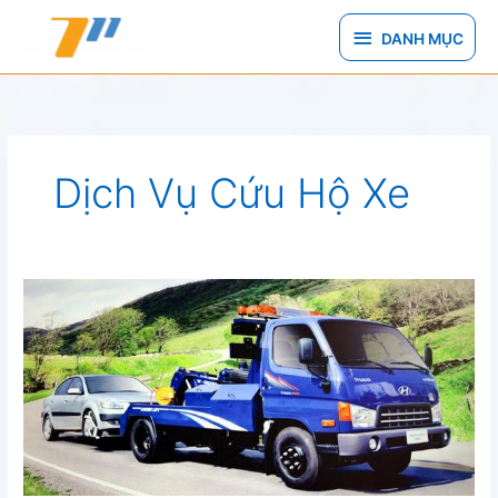
Nhảy
DANH
tới
DANH MỤC
nội
MỤC
dung
Dịch Vụ Cứu Hộ Xe