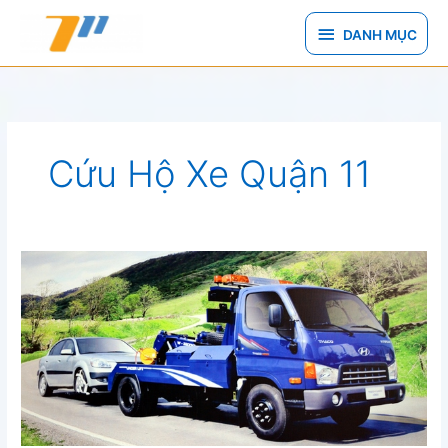
Nhảy
DANH
tới
DANH MỤC
nội
MỤC
dung
Cứu Hộ Xe Quận 11