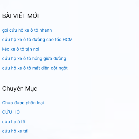
m
k
BÀI VIẾT MỚI
i
gọi cứu hộ xe ô tô nhanh
ế
m
cứu hộ xe ô tô đường cao tốc HCM
:
kéo xe ô tô tận nơi
cứu hộ xe ô tô hỏng giữa đường
cứu hộ xe ô tô mất điện đột ngột
Chuyên Mục
Chưa được phân loại
CỨU HỘ
cứu họ ô tô
cứu hộ xe tải