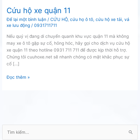
Cứu hộ xe quận 11
Để lại một bình luận
/
CỨU HỘ
,
cứu họ ô tô
,
cứu hộ xe tải
,
vá
xe lưu động
/
0931711711
Nếu quý vị đang di chuyển quanh khu vực quận 11 mà không
may xe ô tô gặp sự cố, hỏng hóc, hãy gọi cho dịch vụ cứu hộ
xe quận 11 theo hotline 0931 711 711 để được kịp thời hỗ trợ.
Chúng tôi cuuhoxe.net sẽ nhanh chóng có mặt khắc phục sự
cố […]
Cứu
Đọc thêm »
hộ
xe
quận
11
T
ì