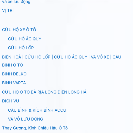
vá xe lưu động
VỊ TRÍ
CỨU HỘ XE Ô TÔ
CỨU HỘ ẮC QUY
CỨU HỘ LỐP
BIÊN HOÀ | CỨU HỘ LỐP | CỨU HỘ ẮC QUY | VÁ VỎ XE | CÂU
BÌNH Ô TÔ
BÌNH DELKO
BÌNH VARTA
CỨU HỘ Ô TÔ BÀ RỊA LONG ĐIỀN LONG HẢI
DỊCH VỤ
CÂU BÌNH & KÍCH BÌNH ACCU
VÁ VỎ LƯU ĐỘNG
Thay Gương, Kính Chiếu Hậu Ô Tô