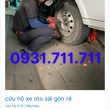
cứu hộ xe oto sài gòn rẻ
cứu họ ô tô
/
Mychau