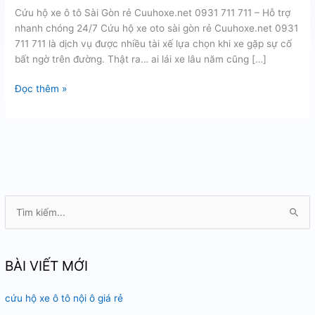
Cứu hộ xe ô tô Sài Gòn rẻ Cuuhoxe.net 0931 711 711 – Hỗ trợ
nhanh chóng 24/7 Cứu hộ xe oto sài gòn rẻ Cuuhoxe.net 0931
711 711 là dịch vụ được nhiều tài xế lựa chọn khi xe gặp sự cố
bất ngờ trên đường. Thật ra… ai lái xe lâu năm cũng […]
cứu
Đọc thêm »
hộ
xe
oto
sài
gòn
rẻ
T
ì
m
k
BÀI VIẾT MỚI
i
cứu hộ xe ô tô nội ô giá rẻ
ế