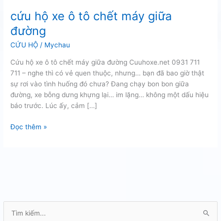
cứu hộ xe ô tô chết máy giữa
đường
CỨU HỘ
/
Mychau
Cứu hộ xe ô tô chết máy giữa đường Cuuhoxe.net 0931 711
711 – nghe thì có vẻ quen thuộc, nhưng… bạn đã bao giờ thật
sự rơi vào tình huống đó chưa? Đang chạy bon bon giữa
đường, xe bỗng dưng khựng lại… im lặng… không một dấu hiệu
báo trước. Lúc ấy, cảm […]
cứu
Đọc thêm »
hộ
xe
ô
tô
chết
máy
giữa
T
đường
ì