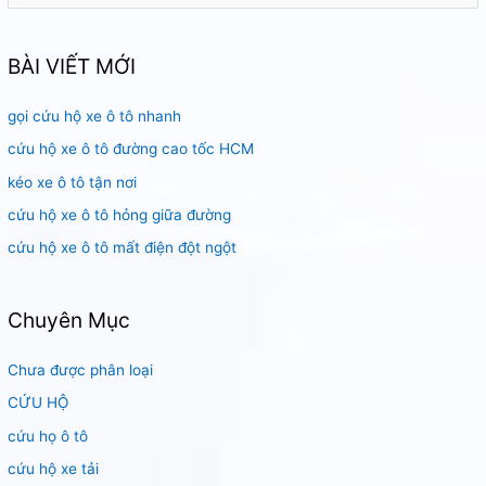
m
k
BÀI VIẾT MỚI
i
gọi cứu hộ xe ô tô nhanh
ế
m
cứu hộ xe ô tô đường cao tốc HCM
:
kéo xe ô tô tận nơi
cứu hộ xe ô tô hỏng giữa đường
cứu hộ xe ô tô mất điện đột ngột
Chuyên Mục
Chưa được phân loại
CỨU HỘ
cứu họ ô tô
cứu hộ xe tải