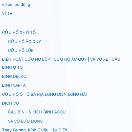
vá xe lưu động
VỊ TRÍ
CỨU HỘ XE Ô TÔ
CỨU HỘ ẮC QUY
CỨU HỘ LỐP
BIÊN HOÀ | CỨU HỘ LỐP | CỨU HỘ ẮC QUY | VÁ VỎ XE | CÂU
BÌNH Ô TÔ
BÌNH DELKO
BÌNH VARTA
CỨU HỘ Ô TÔ BÀ RỊA LONG ĐIỀN LONG HẢI
DỊCH VỤ
CÂU BÌNH & KÍCH BÌNH ACCU
VÁ VỎ LƯU ĐỘNG
Thay Gương, Kính Chiếu Hậu Ô Tô