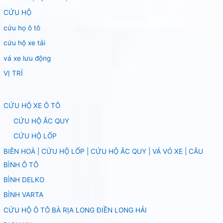
CỨU HỘ
cứu họ ô tô
cứu hộ xe tải
vá xe lưu động
VỊ TRÍ
CỨU HỘ XE Ô TÔ
CỨU HỘ ẮC QUY
CỨU HỘ LỐP
BIÊN HOÀ | CỨU HỘ LỐP | CỨU HỘ ẮC QUY | VÁ VỎ XE | CÂU
BÌNH Ô TÔ
BÌNH DELKO
BÌNH VARTA
CỨU HỘ Ô TÔ BÀ RỊA LONG ĐIỀN LONG HẢI