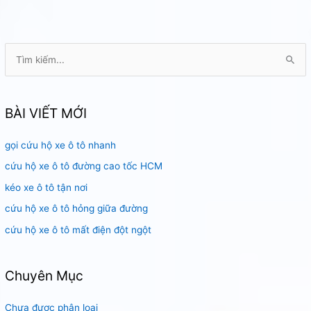
bị
chết
máy
T
Tân
ì
phú
m
k
BÀI VIẾT MỚI
i
gọi cứu hộ xe ô tô nhanh
ế
m
cứu hộ xe ô tô đường cao tốc HCM
:
kéo xe ô tô tận nơi
cứu hộ xe ô tô hỏng giữa đường
cứu hộ xe ô tô mất điện đột ngột
Chuyên Mục
Chưa được phân loại