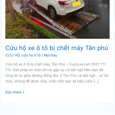
Cứu hộ xe ô tô bị chết máy Tân phú
CỨU HỘ
,
cứu họ ô tô
/
Mychau
Cứu hộ xe ô tô bị chết máy Tân Phú – Cuuhoxe.net 0931 711
711: Giải pháp an toàn khi xe gặp sự cố bất ngờ Nếu bạn đã
từng lái xe giữa đường đông đúc ở Tân Phú và bất ngờ… xe tắt
máy, không đề được nữa, chắc hẳn bạn sẽ hiểu cảm […]
Cứu
Đọc thêm »
hộ
xe
ô
tô