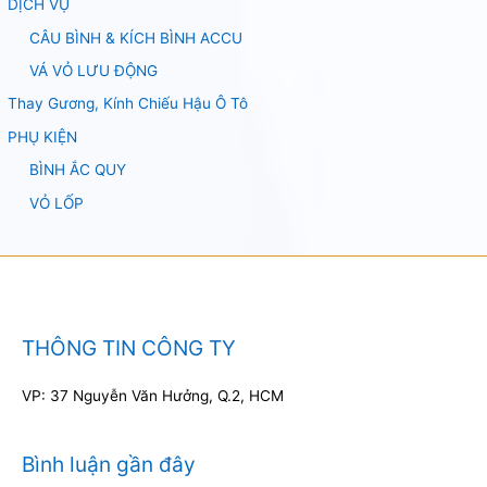
DỊCH VỤ
CÂU BÌNH & KÍCH BÌNH ACCU
VÁ VỎ LƯU ĐỘNG
Thay Gương, Kính Chiếu Hậu Ô Tô
PHỤ KIỆN
BÌNH ẮC QUY
VỎ LỐP
THÔNG TIN CÔNG TY
VP: 37 Nguyễn Văn Hưởng, Q.2, HCM
Bình luận gần đây