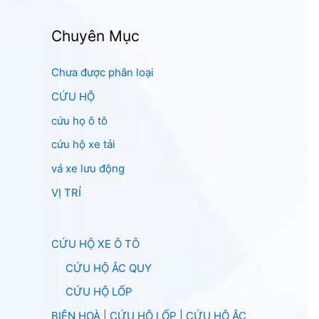
Chuyên Mục
Chưa được phân loại
CỨU HỘ
cứu họ ô tô
cứu hộ xe tải
vá xe lưu động
VỊ TRÍ
CỨU HỘ XE Ô TÔ
CỨU HỘ ẮC QUY
CỨU HỘ LỐP
BIÊN HOÀ | CỨU HỘ LỐP | CỨU HỘ ẮC