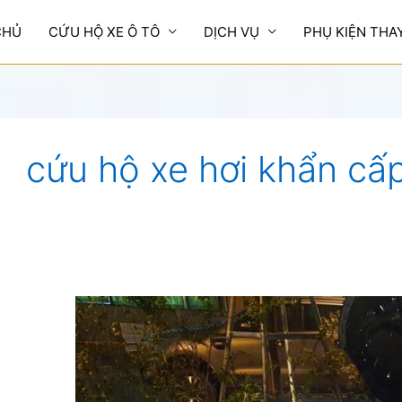
CHỦ
CỨU HỘ XE Ô TÔ
DỊCH VỤ
PHỤ KIỆN THA
cứu hộ xe hơi khẩn cấ