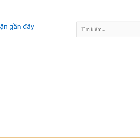
Tìm
uận gần đây
kiếm: