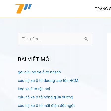
Nhảy
tới
TRANG 
nội
dung
T
ì
m
k
BÀI VIẾT MỚI
i
gọi cứu hộ xe ô tô nhanh
ế
cứu hộ xe ô tô đường cao tốc HCM
m
:
kéo xe ô tô tận nơi
cứu hộ xe ô tô hỏng giữa đường
cứu hộ xe ô tô mất điện đột ngột