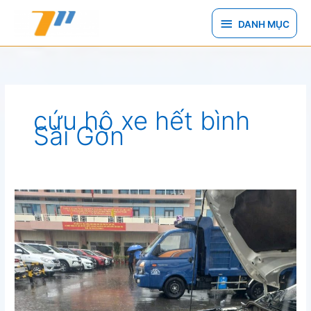
Nhảy
DANH
tới
DANH MỤC
nội
MỤC
dung
cứu hộ xe hết bình
Sài Gòn