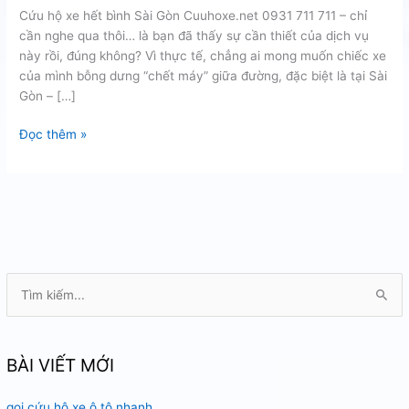
Cứu hộ xe hết bình Sài Gòn Cuuhoxe.net 0931 711 711 – chỉ
cần nghe qua thôi… là bạn đã thấy sự cần thiết của dịch vụ
này rồi, đúng không? Vì thực tế, chẳng ai mong muốn chiếc xe
của mình bỗng dưng “chết máy” giữa đường, đặc biệt là tại Sài
Gòn – […]
cứu
Đọc thêm »
hộ
xe
hết
bình
Sài
Gòn
T
ì
m
k
BÀI VIẾT MỚI
i
gọi cứu hộ xe ô tô nhanh
ế