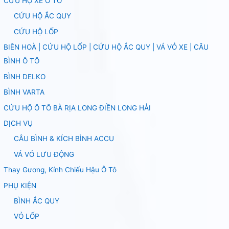
CỨU HỘ XE Ô TÔ
CỨU HỘ ẮC QUY
CỨU HỘ LỐP
BIÊN HOÀ | CỨU HỘ LỐP | CỨU HỘ ẮC QUY | VÁ VỎ XE | CÂU
BÌNH Ô TÔ
BÌNH DELKO
BÌNH VARTA
CỨU HỘ Ô TÔ BÀ RỊA LONG ĐIỀN LONG HẢI
DỊCH VỤ
CÂU BÌNH & KÍCH BÌNH ACCU
VÁ VỎ LƯU ĐỘNG
Thay Gương, Kính Chiếu Hậu Ô Tô
PHỤ KIỆN
BÌNH ẮC QUY
VỎ LỐP