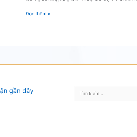
Cứu
Đọc thêm »
hộ
vỏ
lốp
ô
tô
chuyên
nghiệp
Tìm
uận gần đây
kiếm: