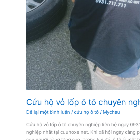
Cứu hộ vỏ lốp ô tô chuyên ng
Để lại một bình luận
/
cứu họ ô tô
/
Mychau
Cứu hộ vỏ lốp ô tô chuyên nghiệp liên hệ ngay 0931
nghiệp nhất tại cuuhoxe.net. Khi xã hội ngày càng p
con người càng tăng cao. Trong khi đó, ô tô là một