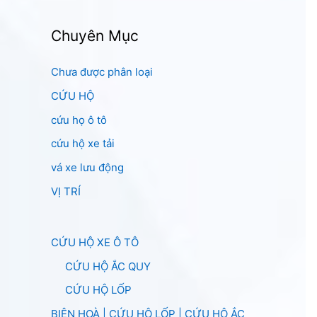
Chuyên Mục
Chưa được phân loại
CỨU HỘ
cứu họ ô tô
cứu hộ xe tải
vá xe lưu động
VỊ TRÍ
CỨU HỘ XE Ô TÔ
CỨU HỘ ẮC QUY
CỨU HỘ LỐP
BIÊN HOÀ | CỨU HỘ LỐP | CỨU HỘ ẮC