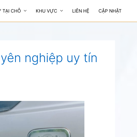
Y TẠI CHỖ
KHU VỰC
LIÊN HỆ
CẬP NHẬT
yên nghiệp uy tín