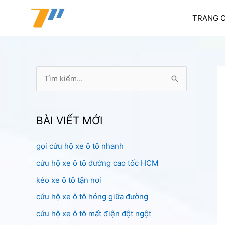
Nhảy
tới
TRANG 
nội
dung
T
ì
m
k
BÀI VIẾT MỚI
i
gọi cứu hộ xe ô tô nhanh
ế
cứu hộ xe ô tô đường cao tốc HCM
m
:
kéo xe ô tô tận nơi
cứu hộ xe ô tô hỏng giữa đường
cứu hộ xe ô tô mất điện đột ngột