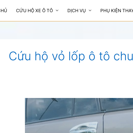
CHỦ
CỨU HỘ XE Ô TÔ
DỊCH VỤ
PHỤ KIỆN THA
Cứu hộ vỏ lốp ô tô chu