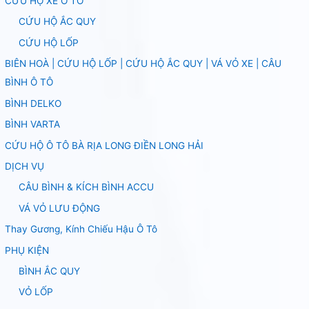
CỨU HỘ XE Ô TÔ
CỨU HỘ ẮC QUY
CỨU HỘ LỐP
BIÊN HOÀ | CỨU HỘ LỐP | CỨU HỘ ẮC QUY | VÁ VỎ XE | CÂU
BÌNH Ô TÔ
BÌNH DELKO
BÌNH VARTA
CỨU HỘ Ô TÔ BÀ RỊA LONG ĐIỀN LONG HẢI
DỊCH VỤ
CÂU BÌNH & KÍCH BÌNH ACCU
VÁ VỎ LƯU ĐỘNG
Thay Gương, Kính Chiếu Hậu Ô Tô
PHỤ KIỆN
BÌNH ẮC QUY
VỎ LỐP