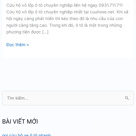
Cứu hộ vỏ lốp ô tô chuyên nghiệp liên hệ ngay 0931.711.711
Cứu hộ vỏ lốp ô tô chuyên nghiệp nhất tại cuuhoxe.net. Khi xã
hội ngày càng phát triển thì kéo theo đó là nhu cầu của con
người càng tăng cao. Trong khi đó, ô tô là một trong những
phương tiện được […]
Cứu
Đọc thêm »
hộ
vỏ
lốp
ô
tô
chuyên
nghiệp
T
ì
m
k
BÀI VIẾT MỚI
i
gọi cứu hộ xe ô tô nhanh
ế