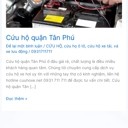
Cứu hộ quận Tân Phú
Để lại một bình luận
/
CỨU HỘ
,
cứu họ ô tô
,
cứu hộ xe tải
,
vá
xe lưu động
/
0931711711
Cứu hộ quận Tân Phú ở đâu giá rẻ, chất lượng là điều nhiều
khách hàng quan tâm. Chúng tôi chuyên cung cấp dịch vụ
cứu hộ xe hơi uy tín với những tay thợ có kinh nghiệm, liên hệ
hotline cuuhoxe.net 0931 711 711 để được tư vấn chi tiết. Cứu
hộ quận Tân […]
Cứu
Đọc thêm »
hộ
quận
Tân
Phú