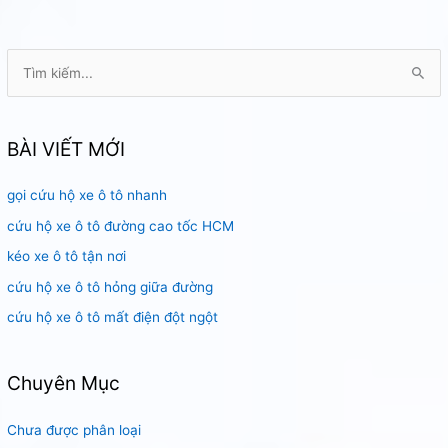
T
ì
m
k
BÀI VIẾT MỚI
i
gọi cứu hộ xe ô tô nhanh
ế
m
cứu hộ xe ô tô đường cao tốc HCM
:
kéo xe ô tô tận nơi
cứu hộ xe ô tô hỏng giữa đường
cứu hộ xe ô tô mất điện đột ngột
Chuyên Mục
Chưa được phân loại