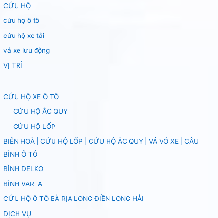
CỨU HỘ
cứu họ ô tô
cứu hộ xe tải
vá xe lưu động
VỊ TRÍ
CỨU HỘ XE Ô TÔ
CỨU HỘ ẮC QUY
CỨU HỘ LỐP
BIÊN HOÀ | CỨU HỘ LỐP | CỨU HỘ ẮC QUY | VÁ VỎ XE | CÂU
BÌNH Ô TÔ
BÌNH DELKO
BÌNH VARTA
CỨU HỘ Ô TÔ BÀ RỊA LONG ĐIỀN LONG HẢI
DỊCH VỤ