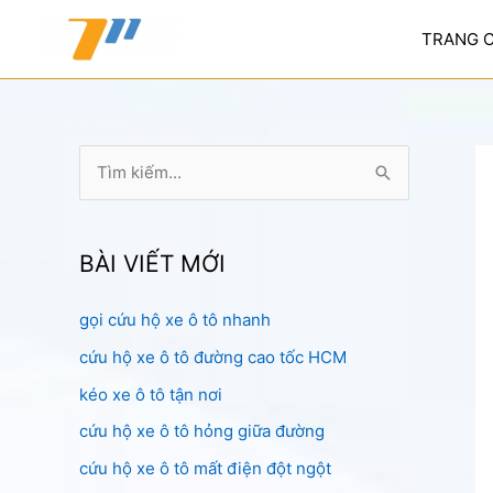
Nhảy
tới
TRANG 
nội
dung
T
ì
m
k
BÀI VIẾT MỚI
i
gọi cứu hộ xe ô tô nhanh
ế
cứu hộ xe ô tô đường cao tốc HCM
m
:
kéo xe ô tô tận nơi
cứu hộ xe ô tô hỏng giữa đường
cứu hộ xe ô tô mất điện đột ngột