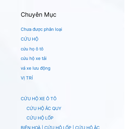
Chuyên Mục
Chưa được phân loại
CỨU HỘ
cứu họ ô tô
cứu hộ xe tải
vá xe lưu động
VỊ TRÍ
CỨU HỘ XE Ô TÔ
CỨU HỘ ẮC QUY
CỨU HỘ LỐP
BIÊN HOÀ | CỨU HỘ LỐP | CỨU HỘ ẮC