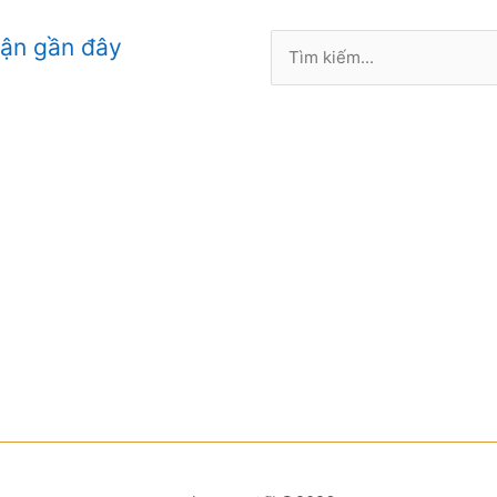
Tìm
uận gần đây
kiếm: