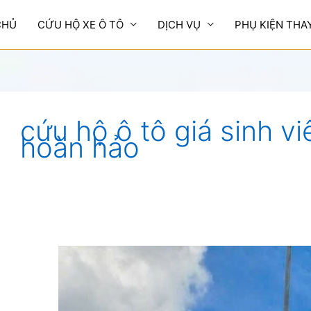
CHỦ
CỨU HỘ XE Ô TÔ
DỊCH VỤ
PHỤ KIỆN THA
cứu hộ ô tô giá sinh v
hoàn hảo