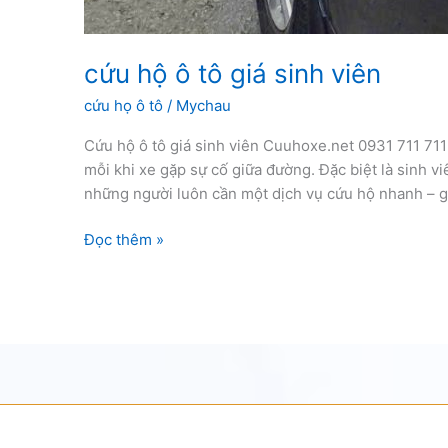
cứu hộ ô tô giá sinh viên
cứu họ ô tô
/
Mychau
Cứu hộ ô tô giá sinh viên Cuuhoxe.net 0931 711 711
mỗi khi xe gặp sự cố giữa đường. Đặc biệt là sinh vi
những người luôn cần một dịch vụ cứu hộ nhanh – gi
cứu
Đọc thêm »
hộ
ô
tô
giá
sinh
viên