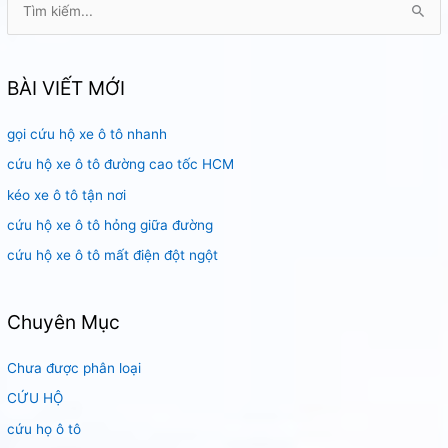
ì
m
k
BÀI VIẾT MỚI
i
gọi cứu hộ xe ô tô nhanh
ế
m
cứu hộ xe ô tô đường cao tốc HCM
:
kéo xe ô tô tận nơi
cứu hộ xe ô tô hỏng giữa đường
cứu hộ xe ô tô mất điện đột ngột
Chuyên Mục
Chưa được phân loại
CỨU HỘ
cứu họ ô tô