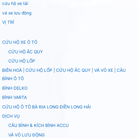
cứu hộ xe tải
vá xe lưu động
VỊ TRÍ
CỨU HỘ XE Ô TÔ
CỨU HỘ ẮC QUY
CỨU HỘ LỐP
BIÊN HOÀ | CỨU HỘ LỐP | CỨU HỘ ẮC QUY | VÁ VỎ XE | CÂU
BÌNH Ô TÔ
BÌNH DELKO
BÌNH VARTA
CỨU HỘ Ô TÔ BÀ RỊA LONG ĐIỀN LONG HẢI
DỊCH VỤ
CÂU BÌNH & KÍCH BÌNH ACCU
VÁ VỎ LƯU ĐỘNG