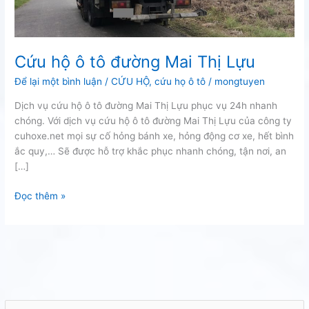
Cứu hộ ô tô đường Mai Thị Lựu
Để lại một bình luận
/
CỨU HỘ
,
cứu họ ô tô
/
mongtuyen
Dịch vụ cứu hộ ô tô đường Mai Thị Lựu phục vụ 24h nhanh
chóng. Với dịch vụ cứu hộ ô tô đường Mai Thị Lựu của công ty
cuhoxe.net mọi sự cố hỏng bánh xe, hỏng động cơ xe, hết bình
ắc quy,… Sẽ được hỗ trợ khắc phục nhanh chóng, tận nơi, an
[…]
Cứu
Đọc thêm »
hộ
ô
tô
đường
Mai
Thị
Lựu
T