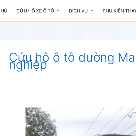
CHỦ
CỨU HỘ XE Ô TÔ
DỊCH VỤ
PHỤ KIỆN THA
Cứu hộ ô tô đường Ma
nghiệp