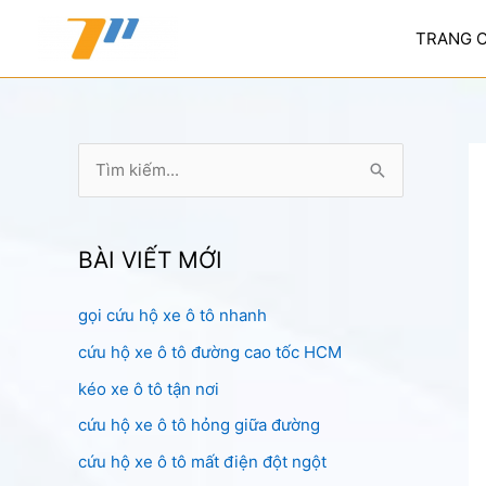
Nhảy
tới
TRANG 
nội
dung
T
ì
m
k
BÀI VIẾT MỚI
i
gọi cứu hộ xe ô tô nhanh
ế
cứu hộ xe ô tô đường cao tốc HCM
m
:
kéo xe ô tô tận nơi
cứu hộ xe ô tô hỏng giữa đường
cứu hộ xe ô tô mất điện đột ngột