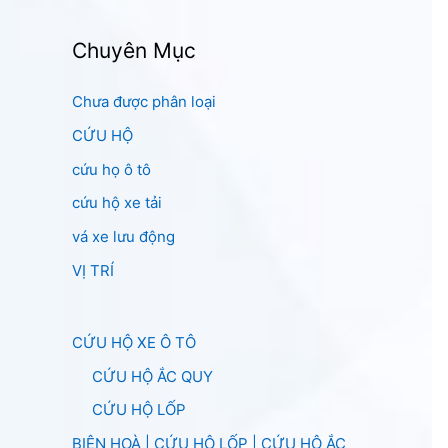
Chuyên Mục
Chưa được phân loại
CỨU HỘ
cứu họ ô tô
cứu hộ xe tải
vá xe lưu động
VỊ TRÍ
CỨU HỘ XE Ô TÔ
CỨU HỘ ẮC QUY
CỨU HỘ LỐP
BIÊN HOÀ | CỨU HỘ LỐP | CỨU HỘ ẮC