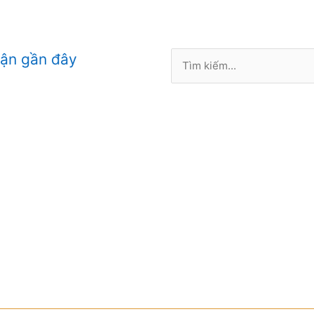
Tìm
uận gần đây
kiếm: