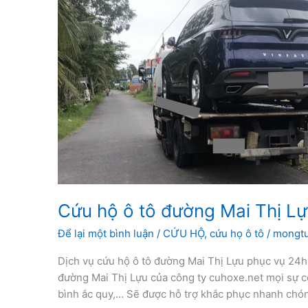
Cứu hộ ô tô đường Mai Thị L
Để lại một bình luận
/
CỨU HỘ
,
cứu họ ô tô
/
mongt
Dịch vụ cứu hộ ô tô đường Mai Thị Lựu phục vụ 24h
đường Mai Thị Lựu của công ty cuhoxe.net mọi sự c
bình ắc quy,… Sẽ được hỗ trợ khắc phục nhanh chóng