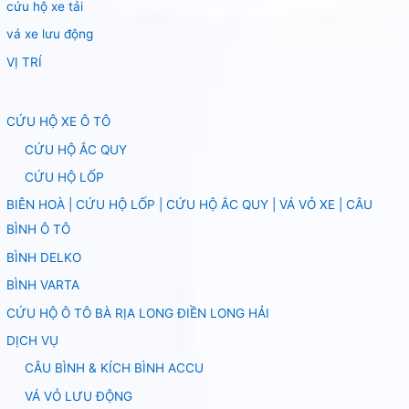
cứu hộ xe tải
vá xe lưu động
VỊ TRÍ
CỨU HỘ XE Ô TÔ
CỨU HỘ ẮC QUY
CỨU HỘ LỐP
BIÊN HOÀ | CỨU HỘ LỐP | CỨU HỘ ẮC QUY | VÁ VỎ XE | CÂU
BÌNH Ô TÔ
BÌNH DELKO
BÌNH VARTA
CỨU HỘ Ô TÔ BÀ RỊA LONG ĐIỀN LONG HẢI
DỊCH VỤ
CÂU BÌNH & KÍCH BÌNH ACCU
VÁ VỎ LƯU ĐỘNG