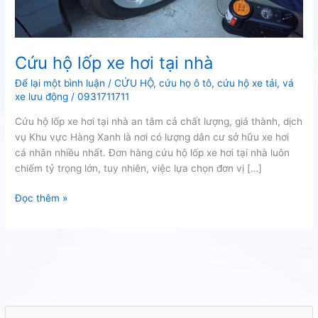
Cứu hộ lốp xe hơi tại nhà
Để lại một bình luận
/
CỨU HỘ
,
cứu họ ô tô
,
cứu hộ xe tải
,
vá
xe lưu động
/
0931711711
Cứu hộ lốp xe hơi tại nhà an tâm cả chất lượng, giá thành, dịch
vụ Khu vực Hàng Xanh là nơi có lượng dân cư sở hữu xe hơi
cá nhân nhiều nhất. Đơn hàng cứu hộ lốp xe hơi tại nhà luôn
chiếm tỷ trọng lớn, tuy nhiên, việc lựa chọn đơn vị […]
Cứu
Đọc thêm »
hộ
lốp
xe
hơi
tại
nhà
T