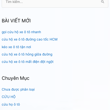
ì
m
k
BÀI VIẾT MỚI
i
gọi cứu hộ xe ô tô nhanh
ế
m
cứu hộ xe ô tô đường cao tốc HCM
:
kéo xe ô tô tận nơi
cứu hộ xe ô tô hỏng giữa đường
cứu hộ xe ô tô mất điện đột ngột
Chuyên Mục
Chưa được phân loại
CỨU HỘ
cứu họ ô tô