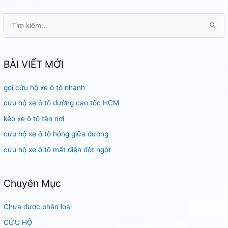
T
ì
m
k
BÀI VIẾT MỚI
i
gọi cứu hộ xe ô tô nhanh
ế
m
cứu hộ xe ô tô đường cao tốc HCM
:
kéo xe ô tô tận nơi
cứu hộ xe ô tô hỏng giữa đường
cứu hộ xe ô tô mất điện đột ngột
Chuyên Mục
Chưa được phân loại
CỨU HỘ