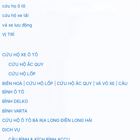
cứu họ ô tô
cứu hộ xe tải
vá xe lưu động
VỊ TRÍ
CỨU HỘ XE Ô TÔ
CỨU HỘ ẮC QUY
CỨU HỘ LỐP
BIÊN HOÀ | CỨU HỘ LỐP | CỨU HỘ ẮC QUY | VÁ VỎ XE | CÂU
BÌNH Ô TÔ
BÌNH DELKO
BÌNH VARTA
CỨU HỘ Ô TÔ BÀ RỊA LONG ĐIỀN LONG HẢI
DỊCH VỤ
CÂU BÌNH & KÍCH BÌNH ACCU