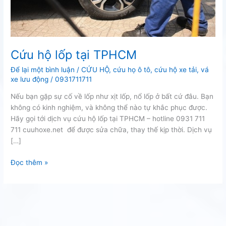
Cứu hộ lốp tại TPHCM
Để lại một bình luận
/
CỨU HỘ
,
cứu họ ô tô
,
cứu hộ xe tải
,
vá
xe lưu động
/
0931711711
Nếu bạn gặp sự cố về lốp như xịt lốp, nổ lốp ở bất cứ đâu. Bạn
không có kinh nghiệm, và không thể nào tự khắc phục được.
Hãy gọi tới dịch vụ cứu hộ lốp tại TPHCM – hotline 0931 711
711 cuuhoxe.net để được sửa chữa, thay thế kịp thời. Dịch vụ
[…]
Cứu
Đọc thêm »
hộ
lốp
tại
TPHCM