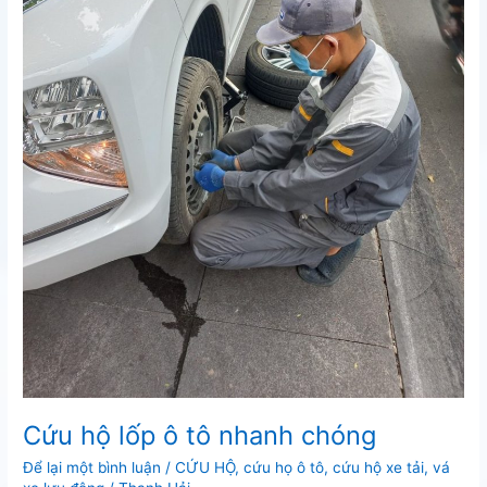
Cứu hộ lốp ô tô nhanh chóng
Để lại một bình luận
/
CỨU HỘ
,
cứu họ ô tô
,
cứu hộ xe tải
,
vá