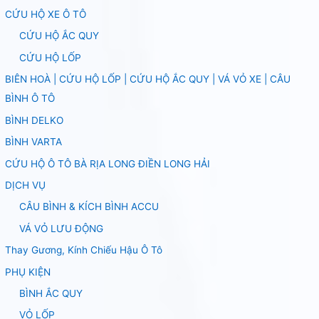
CỨU HỘ XE Ô TÔ
CỨU HỘ ẮC QUY
CỨU HỘ LỐP
BIÊN HOÀ | CỨU HỘ LỐP | CỨU HỘ ẮC QUY | VÁ VỎ XE | CÂU
BÌNH Ô TÔ
BÌNH DELKO
BÌNH VARTA
CỨU HỘ Ô TÔ BÀ RỊA LONG ĐIỀN LONG HẢI
DỊCH VỤ
CÂU BÌNH & KÍCH BÌNH ACCU
VÁ VỎ LƯU ĐỘNG
Thay Gương, Kính Chiếu Hậu Ô Tô
PHỤ KIỆN
BÌNH ẮC QUY
VỎ LỐP