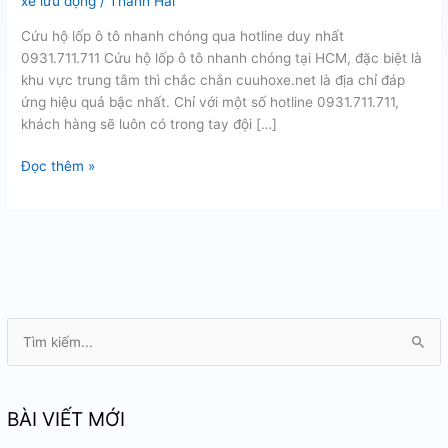
xe lưu động
/
Thanh Hải
Cứu hộ lốp ô tô nhanh chóng qua hotline duy nhất
0931.711.711 Cứu hộ lốp ô tô nhanh chóng tại HCM, đặc biệt là
khu vực trung tâm thì chắc chắn cuuhoxe.net là địa chỉ đáp
ứng hiệu quả bậc nhất. Chỉ với một số hotline 0931.711.711,
khách hàng sẽ luôn có trong tay đội […]
Cứu
Đọc thêm »
hộ
lốp
ô
tô
nhanh
chóng
T
ì
m
k
BÀI VIẾT MỚI
i