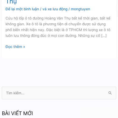
Thụ
Để lại một bình luận
/
vá xe lưu động
/
mongtuyen
Cứu hộ lốp ô tô đường Hoàng Văn Thụ bất kể thời gian, bất kể
không gian. Xe ô tô là phương tiện di chuyển được sử dụng
phổ biến nhất hiện nay. Đặc biệt là ở TPHCM thì lượng xe ô tô
luôn lưu thông đông đúc ở mọi con đường. Những sự cố […]
Cứu
Đọc thêm »
hộ
lốp
ô
tô
đường
Hoàng
Văn
T
Thụ
ì
m
k
BÀI VIẾT MỚI