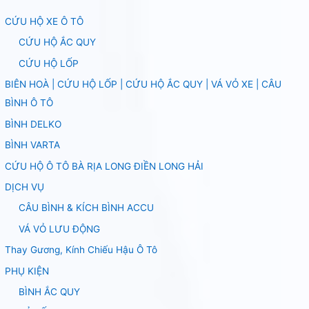
CỨU HỘ XE Ô TÔ
CỨU HỘ ẮC QUY
CỨU HỘ LỐP
BIÊN HOÀ | CỨU HỘ LỐP | CỨU HỘ ẮC QUY | VÁ VỎ XE | CÂU
BÌNH Ô TÔ
BÌNH DELKO
BÌNH VARTA
CỨU HỘ Ô TÔ BÀ RỊA LONG ĐIỀN LONG HẢI
DỊCH VỤ
CÂU BÌNH & KÍCH BÌNH ACCU
VÁ VỎ LƯU ĐỘNG
Thay Gương, Kính Chiếu Hậu Ô Tô
PHỤ KIỆN
BÌNH ẮC QUY