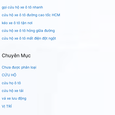
i
gọi cứu hộ xe ô tô nhanh
ế
m
cứu hộ xe ô tô đường cao tốc HCM
:
kéo xe ô tô tận nơi
cứu hộ xe ô tô hỏng giữa đường
cứu hộ xe ô tô mất điện đột ngột
Chuyên Mục
Chưa được phân loại
CỨU HỘ
cứu họ ô tô
cứu hộ xe tải
vá xe lưu động
VỊ TRÍ