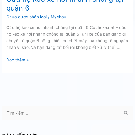
quận 6
Chưa được phân loại
/
Mychau
Cứu hộ kéo xe hơi nhanh chóng tại quận 6 Cuuhoxe.net – cứu
hộ kéo xe hơi nhanh chóng tại quận 6 Khi xe của bạn đang di
chuyển ở quận 6 bỗng nhiên xe chết máy mà không rõ nguyên
nhân vì sao. Và bạn đang rất bối rối không biết xử lý thế […]
Cứu
Đọc thêm »
hộ
kéo
xe
hơi
nhanh
chóng
tại
T
quận
ì
6
m
k