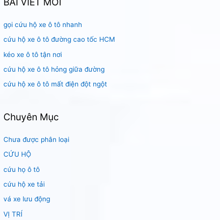
BÀI VIẾT MỚI
i
gọi cứu hộ xe ô tô nhanh
ế
m
cứu hộ xe ô tô đường cao tốc HCM
:
kéo xe ô tô tận nơi
cứu hộ xe ô tô hỏng giữa đường
cứu hộ xe ô tô mất điện đột ngột
Chuyên Mục
Chưa được phân loại
CỨU HỘ
cứu họ ô tô
cứu hộ xe tải
vá xe lưu động
VỊ TRÍ