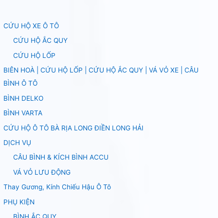
CỨU HỘ XE Ô TÔ
CỨU HỘ ẮC QUY
CỨU HỘ LỐP
BIÊN HOÀ | CỨU HỘ LỐP | CỨU HỘ ẮC QUY | VÁ VỎ XE | CÂU
BÌNH Ô TÔ
BÌNH DELKO
BÌNH VARTA
CỨU HỘ Ô TÔ BÀ RỊA LONG ĐIỀN LONG HẢI
DỊCH VỤ
CÂU BÌNH & KÍCH BÌNH ACCU
VÁ VỎ LƯU ĐỘNG
Thay Gương, Kính Chiếu Hậu Ô Tô
PHỤ KIỆN
BÌNH ẮC QUY