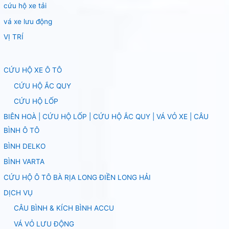
cứu hộ xe tải
vá xe lưu động
VỊ TRÍ
CỨU HỘ XE Ô TÔ
CỨU HỘ ẮC QUY
CỨU HỘ LỐP
BIÊN HOÀ | CỨU HỘ LỐP | CỨU HỘ ẮC QUY | VÁ VỎ XE | CÂU
BÌNH Ô TÔ
BÌNH DELKO
BÌNH VARTA
CỨU HỘ Ô TÔ BÀ RỊA LONG ĐIỀN LONG HẢI
DỊCH VỤ
CÂU BÌNH & KÍCH BÌNH ACCU
VÁ VỎ LƯU ĐỘNG