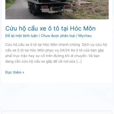
Cứu hộ cẩu xe ô tô tại Hóc Môn
Để lại một bình luận
/
Chưa được phân loại
/
Mychau
Cứu hộ cẩu xe ô tô tại Hóc Môn nhanh chóng Dịch vụ cứu hộ
cẩu xe ô tô tại Hóc Môn phục vụ 24/24 Xe ô tô của bạn gặp
phải trục trặc hay sự cố trên đường khi di chuyển. Và bạn
đang cần cứu hộ cẩu xe gấp để về nơi sửa […]
Cứu
Đọc thêm »
hộ
cẩu
xe
ô
tô
tại
Hóc
T