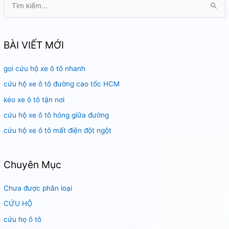
Môn
ì
m
k
BÀI VIẾT MỚI
i
gọi cứu hộ xe ô tô nhanh
ế
m
cứu hộ xe ô tô đường cao tốc HCM
:
kéo xe ô tô tận nơi
cứu hộ xe ô tô hỏng giữa đường
cứu hộ xe ô tô mất điện đột ngột
Chuyên Mục
Chưa được phân loại
CỨU HỘ
cứu họ ô tô