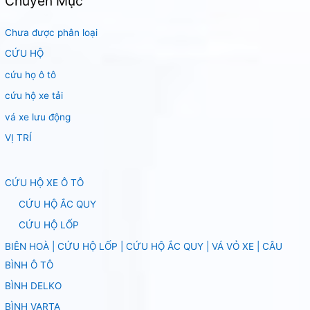
Chuyên Mục
Chưa được phân loại
CỨU HỘ
cứu họ ô tô
cứu hộ xe tải
vá xe lưu động
VỊ TRÍ
CỨU HỘ XE Ô TÔ
CỨU HỘ ẮC QUY
CỨU HỘ LỐP
BIÊN HOÀ | CỨU HỘ LỐP | CỨU HỘ ẮC QUY | VÁ VỎ XE | CÂU
BÌNH Ô TÔ
BÌNH DELKO
BÌNH VARTA