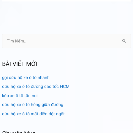
cẩu
xe
ô
tô
đường
Phan
T
Chu
ì
Trinh
m
k
BÀI VIẾT MỚI
i
gọi cứu hộ xe ô tô nhanh
ế
m
cứu hộ xe ô tô đường cao tốc HCM
:
kéo xe ô tô tận nơi
cứu hộ xe ô tô hỏng giữa đường
cứu hộ xe ô tô mất điện đột ngột