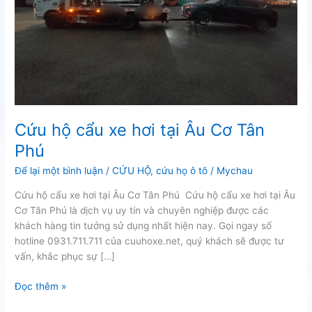
Cứu hộ cẩu xe hơi tại Âu Cơ Tân
Phú
Để lại một bình luận
/
CỨU HỘ
,
cứu họ ô tô
/
Mychau
Cứu hộ cẩu xe hơi tại Âu Cơ Tân Phú Cứu hộ cẩu xe hơi tại Âu
Cơ Tân Phú là dịch vụ uy tín và chuyên nghiệp được các
khách hàng tin tưởng sử dụng nhất hiện nay. Gọi ngay số
hotline 0931.711.711 của cuuhoxe.net, quý khách sẽ được tư
vấn, khắc phục sự […]
Cứu
Đọc thêm »
hộ