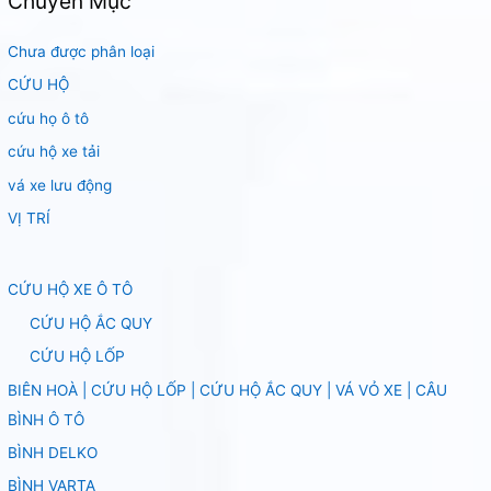
Chuyên Mục
Chưa được phân loại
CỨU HỘ
cứu họ ô tô
cứu hộ xe tải
vá xe lưu động
VỊ TRÍ
CỨU HỘ XE Ô TÔ
CỨU HỘ ẮC QUY
CỨU HỘ LỐP
BIÊN HOÀ | CỨU HỘ LỐP | CỨU HỘ ẮC QUY | VÁ VỎ XE | CÂU
BÌNH Ô TÔ
BÌNH DELKO
BÌNH VARTA