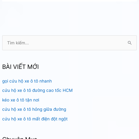
cẩu
xe
hơi
tại
Âu
Cơ
T
Tân
ì
Phú
m
k
BÀI VIẾT MỚI
i
gọi cứu hộ xe ô tô nhanh
ế
m
cứu hộ xe ô tô đường cao tốc HCM
:
kéo xe ô tô tận nơi
cứu hộ xe ô tô hỏng giữa đường
cứu hộ xe ô tô mất điện đột ngột