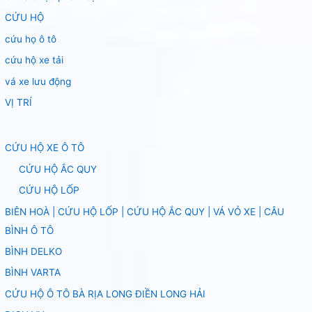
CỨU HỘ
cứu họ ô tô
cứu hộ xe tải
vá xe lưu động
VỊ TRÍ
CỨU HỘ XE Ô TÔ
CỨU HỘ ẮC QUY
CỨU HỘ LỐP
BIÊN HOÀ | CỨU HỘ LỐP | CỨU HỘ ẮC QUY | VÁ VỎ XE | CÂU
BÌNH Ô TÔ
BÌNH DELKO
BÌNH VARTA
CỨU HỘ Ô TÔ BÀ RỊA LONG ĐIỀN LONG HẢI