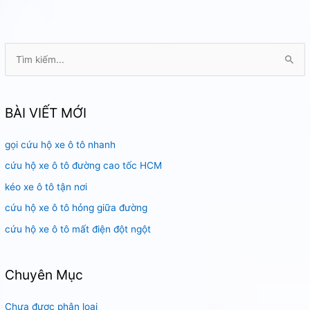
tải
ở
HCM
T
ì
m
k
BÀI VIẾT MỚI
i
gọi cứu hộ xe ô tô nhanh
ế
m
cứu hộ xe ô tô đường cao tốc HCM
:
kéo xe ô tô tận nơi
cứu hộ xe ô tô hỏng giữa đường
cứu hộ xe ô tô mất điện đột ngột
Chuyên Mục
Chưa được phân loại