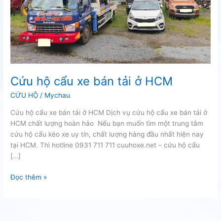
Cứu hộ cẩu xe bán tải ở HCM
CỨU HỘ
/
Mychau
Cứu hộ cẩu xe bán tải ở HCM Dịch vụ cứu hộ cẩu xe bán tải ở
HCM chất lượng hoàn hảo Nếu bạn muốn tìm một trung tâm
cứu hộ cẩu kéo xe uy tín, chất lượng hàng đầu nhất hiện nay
tại HCM. Thì hotline 0931 711 711 cuuhoxe.net – cứu hộ cẩu
[…]
Cứu
Đọc thêm »
hộ
cẩu
xe
bán