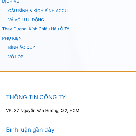
DỊCH VỤ
CÂU BÌNH & KÍCH BÌNH ACCU
VÁ VỎ LƯU ĐỘNG
Thay Gương, Kính Chiếu Hậu Ô Tô
PHỤ KIỆN
BÌNH ẮC QUY
VỎ LỐP
THÔNG TIN CÔNG TY
VP: 37 Nguyễn Văn Hưởng, Q.2, HCM
Bình luận gần đây