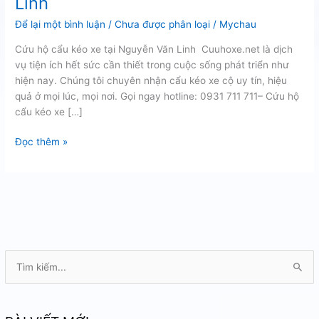
Linh
Để lại một bình luận
/
Chưa được phân loại
/
Mychau
Cứu hộ cẩu kéo xe tại Nguyễn Văn Linh Cuuhoxe.net là dịch
vụ tiện ích hết sức cần thiết trong cuộc sống phát triển như
hiện nay. Chúng tôi chuyên nhận cẩu kéo xe cộ uy tín, hiệu
quả ở mọi lúc, mọi nơi. Gọi ngay hotline: 0931 711 711– Cứu hộ
cẩu kéo xe […]
Cứu
Đọc thêm »
hộ
cẩu
kéo
xe
tại
Nguyễn
Văn
T
Linh
ì
m
k