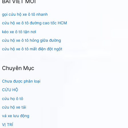
BÀI VIẾT MỚI
i
gọi cứu hộ xe ô tô nhanh
ế
m
cứu hộ xe ô tô đường cao tốc HCM
:
kéo xe ô tô tận nơi
cứu hộ xe ô tô hỏng giữa đường
cứu hộ xe ô tô mất điện đột ngột
Chuyên Mục
Chưa được phân loại
CỨU HỘ
cứu họ ô tô
cứu hộ xe tải
vá xe lưu động
VỊ TRÍ