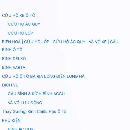
CỨU HỘ XE Ô TÔ
CỨU HỘ ẮC QUY
CỨU HỘ LỐP
BIÊN HOÀ | CỨU HỘ LỐP | CỨU HỘ ẮC QUY | VÁ VỎ XE | CÂU
BÌNH Ô TÔ
BÌNH DELKO
BÌNH VARTA
CỨU HỘ Ô TÔ BÀ RỊA LONG ĐIỀN LONG HẢI
DỊCH VỤ
CÂU BÌNH & KÍCH BÌNH ACCU
VÁ VỎ LƯU ĐỘNG
Thay Gương, Kính Chiếu Hậu Ô Tô
PHỤ KIỆN
BÌNH ẮC QUY