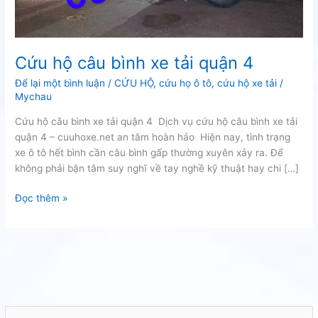
Cứu hộ câu bình xe tải quận 4
Để lại một bình luận
/
CỨU HỘ
,
cứu họ ô tô
,
cứu hộ xe tải
/
Mychau
Cứu hộ câu bình xe tải quận 4 Dịch vụ cứu hộ câu bình xe tải
quận 4 – cuuhoxe.net an tâm hoàn hảo Hiện nay, tình trạng
xe ô tô hết bình cần câu bình gấp thường xuyên xảy ra. Để
không phải bận tâm suy nghĩ về tay nghề kỹ thuật hay chi […]
Cứu
Đọc thêm »
hộ
câu
bình
xe
tải
quận
4
T