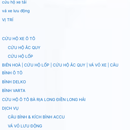
cứu hộ xe tải
vá xe lưu động
VỊ TRÍ
CỨU HỘ XE Ô TÔ
CỨU HỘ ẮC QUY
CỨU HỘ LỐP
BIÊN HOÀ | CỨU HỘ LỐP | CỨU HỘ ẮC QUY | VÁ VỎ XE | CÂU
BÌNH Ô TÔ
BÌNH DELKO
BÌNH VARTA
CỨU HỘ Ô TÔ BÀ RỊA LONG ĐIỀN LONG HẢI
DỊCH VỤ
CÂU BÌNH & KÍCH BÌNH ACCU
VÁ VỎ LƯU ĐỘNG