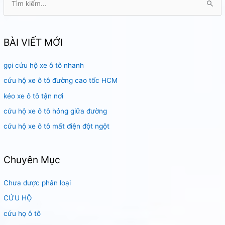
ì
m
k
BÀI VIẾT MỚI
i
gọi cứu hộ xe ô tô nhanh
ế
m
cứu hộ xe ô tô đường cao tốc HCM
:
kéo xe ô tô tận nơi
cứu hộ xe ô tô hỏng giữa đường
cứu hộ xe ô tô mất điện đột ngột
Chuyên Mục
Chưa được phân loại
CỨU HỘ
cứu họ ô tô