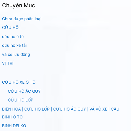
Chuyên Mục
Chưa được phân loại
CỨU HỘ
cứu họ ô tô
cứu hộ xe tải
vá xe lưu động
VỊ TRÍ
CỨU HỘ XE Ô TÔ
CỨU HỘ ẮC QUY
CỨU HỘ LỐP
BIÊN HOÀ | CỨU HỘ LỐP | CỨU HỘ ẮC QUY | VÁ VỎ XE | CÂU
BÌNH Ô TÔ
BÌNH DELKO