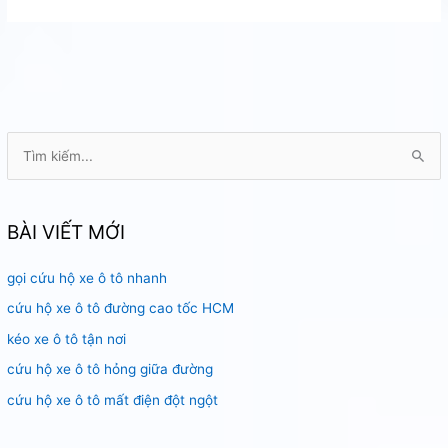
hộ
bình
ô
tô
TPHCM
T
ì
m
k
BÀI VIẾT MỚI
i
gọi cứu hộ xe ô tô nhanh
ế
m
cứu hộ xe ô tô đường cao tốc HCM
:
kéo xe ô tô tận nơi
cứu hộ xe ô tô hỏng giữa đường
cứu hộ xe ô tô mất điện đột ngột