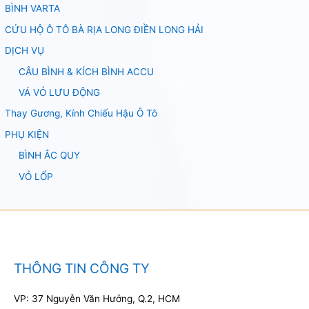
BÌNH VARTA
CỨU HỘ Ô TÔ BÀ RỊA LONG ĐIỀN LONG HẢI
DỊCH VỤ
CÂU BÌNH & KÍCH BÌNH ACCU
VÁ VỎ LƯU ĐỘNG
Thay Gương, Kính Chiếu Hậu Ô Tô
PHỤ KIỆN
BÌNH ẮC QUY
VỎ LỐP
THÔNG TIN CÔNG TY
VP: 37 Nguyễn Văn Hưởng, Q.2, HCM