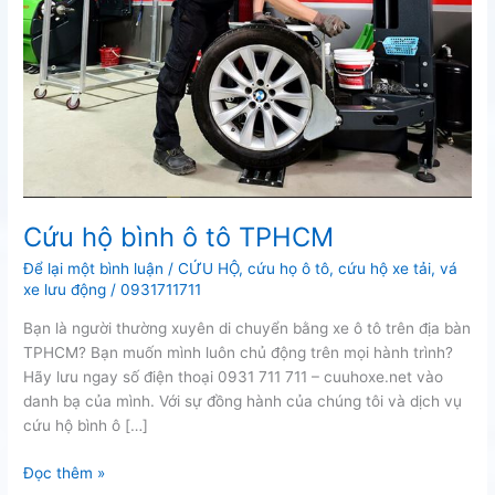
Cứu hộ bình ô tô TPHCM
Để lại một bình luận
/
CỨU HỘ
,
cứu họ ô tô
,
cứu hộ xe tải
,
vá
xe lưu động
/
0931711711
Bạn là người thường xuyên di chuyển bằng xe ô tô trên địa bàn
TPHCM? Bạn muốn mình luôn chủ động trên mọi hành trình?
Hãy lưu ngay số điện thoại 0931 711 711 – cuuhoxe.net vào
danh bạ của mình. Với sự đồng hành của chúng tôi và dịch vụ
cứu hộ bình ô […]
Cứu
Đọc thêm »