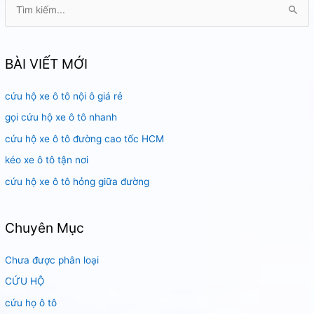
T
ì
m
k
BÀI VIẾT MỚI
i
cứu hộ xe ô tô nội ô giá rẻ
ế
m
gọi cứu hộ xe ô tô nhanh
:
cứu hộ xe ô tô đường cao tốc HCM
kéo xe ô tô tận nơi
cứu hộ xe ô tô hỏng giữa đường
Chuyên Mục
Chưa được phân loại
CỨU HỘ
cứu họ ô tô