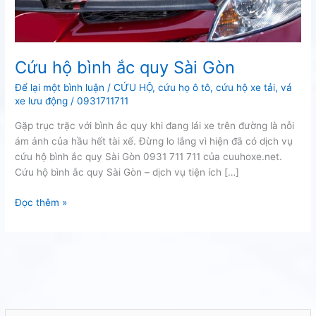
Cứu hộ bình ắc quy Sài Gòn
Để lại một bình luận
/
CỨU HỘ
,
cứu họ ô tô
,
cứu hộ xe tải
,
vá
xe lưu động
/
0931711711
Gặp trục trặc với bình ắc quy khi đang lái xe trên đường là nỗi
ám ảnh của hầu hết tài xế. Đừng lo lắng vì hiện đã có dịch vụ
cứu hộ bình ắc quy Sài Gòn 0931 711 711 của cuuhoxe.net.
Cứu hộ bình ắc quy Sài Gòn – dịch vụ tiện ích […]
Cứu
Đọc thêm »
hộ
bình
ắc
quy
Sài
Gòn