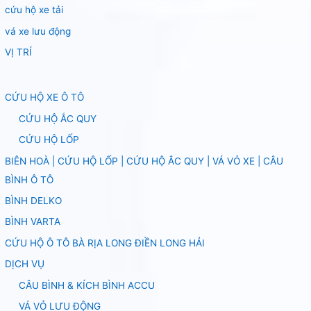
cứu hộ xe tải
vá xe lưu động
VỊ TRÍ
CỨU HỘ XE Ô TÔ
CỨU HỘ ẮC QUY
CỨU HỘ LỐP
BIÊN HOÀ | CỨU HỘ LỐP | CỨU HỘ ẮC QUY | VÁ VỎ XE | CÂU
BÌNH Ô TÔ
BÌNH DELKO
BÌNH VARTA
CỨU HỘ Ô TÔ BÀ RỊA LONG ĐIỀN LONG HẢI
DỊCH VỤ
CÂU BÌNH & KÍCH BÌNH ACCU
VÁ VỎ LƯU ĐỘNG