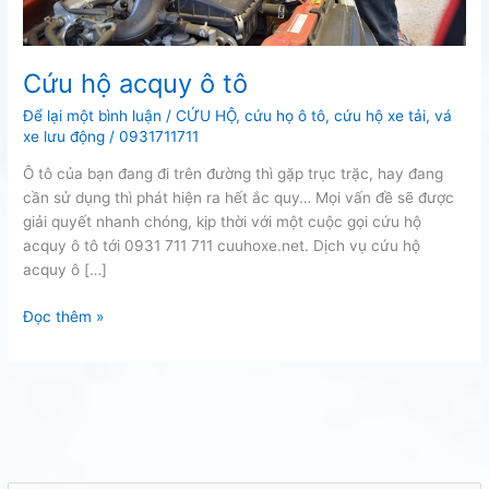
Cứu hộ acquy ô tô
Để lại một bình luận
/
CỨU HỘ
,
cứu họ ô tô
,
cứu hộ xe tải
,
vá
xe lưu động
/
0931711711
Ô tô của bạn đang đi trên đường thì gặp trục trặc, hay đang
cần sử dụng thì phát hiện ra hết ắc quy… Mọi vấn đề sẽ được
giải quyết nhanh chóng, kịp thời với một cuộc gọi cứu hộ
acquy ô tô tới 0931 711 711 cuuhoxe.net. Dịch vụ cứu hộ
acquy ô […]
Cứu
Đọc thêm »
hộ
acquy
ô
tô