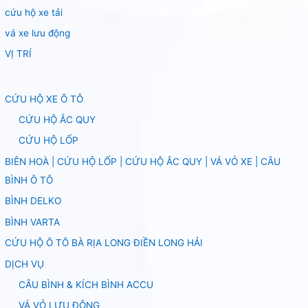
cứu hộ xe tải
vá xe lưu động
VỊ TRÍ
CỨU HỘ XE Ô TÔ
CỨU HỘ ẮC QUY
CỨU HỘ LỐP
BIÊN HOÀ | CỨU HỘ LỐP | CỨU HỘ ẮC QUY | VÁ VỎ XE | CÂU
BÌNH Ô TÔ
BÌNH DELKO
BÌNH VARTA
CỨU HỘ Ô TÔ BÀ RỊA LONG ĐIỀN LONG HẢI
DỊCH VỤ
CÂU BÌNH & KÍCH BÌNH ACCU
VÁ VỎ LƯU ĐỘNG