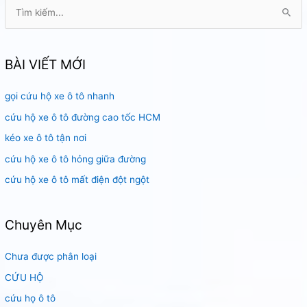
T
ì
m
k
BÀI VIẾT MỚI
i
gọi cứu hộ xe ô tô nhanh
ế
m
cứu hộ xe ô tô đường cao tốc HCM
:
kéo xe ô tô tận nơi
cứu hộ xe ô tô hỏng giữa đường
cứu hộ xe ô tô mất điện đột ngột
Chuyên Mục
Chưa được phân loại
CỨU HỘ
cứu họ ô tô