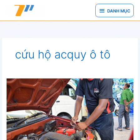
Nhảy
DANH
tới
DANH MỤC
nội
MỤC
dung
cứu hộ acquy ô tô