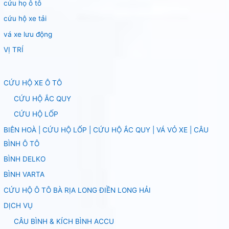
cứu họ ô tô
cứu hộ xe tải
vá xe lưu động
VỊ TRÍ
CỨU HỘ XE Ô TÔ
CỨU HỘ ẮC QUY
CỨU HỘ LỐP
BIÊN HOÀ | CỨU HỘ LỐP | CỨU HỘ ẮC QUY | VÁ VỎ XE | CÂU
BÌNH Ô TÔ
BÌNH DELKO
BÌNH VARTA
CỨU HỘ Ô TÔ BÀ RỊA LONG ĐIỀN LONG HẢI
DỊCH VỤ
CÂU BÌNH & KÍCH BÌNH ACCU