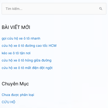
Gòn
T
ì
m
k
BÀI VIẾT MỚI
i
gọi cứu hộ xe ô tô nhanh
ế
m
cứu hộ xe ô tô đường cao tốc HCM
:
kéo xe ô tô tận nơi
cứu hộ xe ô tô hỏng giữa đường
cứu hộ xe ô tô mất điện đột ngột
Chuyên Mục
Chưa được phân loại
CỨU HỘ