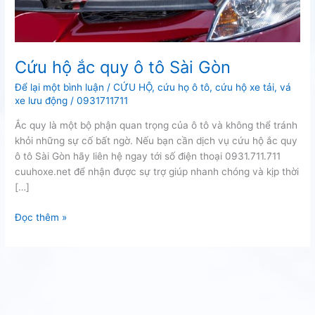
Cứu hộ ắc quy ô tô Sài Gòn
Để lại một bình luận
/
CỨU HỘ
,
cứu họ ô tô
,
cứu hộ xe tải
,
vá
xe lưu động
/
0931711711
Ắc quy là một bộ phận quan trọng của ô tô và không thể tránh
khỏi những sự cố bất ngờ. Nếu bạn cần dịch vụ cứu hộ ắc quy
ô tô Sài Gòn hãy liên hệ ngay tới số điện thoại 0931.711.711
cuuhoxe.net để nhận được sự trợ giúp nhanh chóng và kịp thời
[…]
Cứu
Đọc thêm »
hộ
ắc
quy
ô
tô
Sài