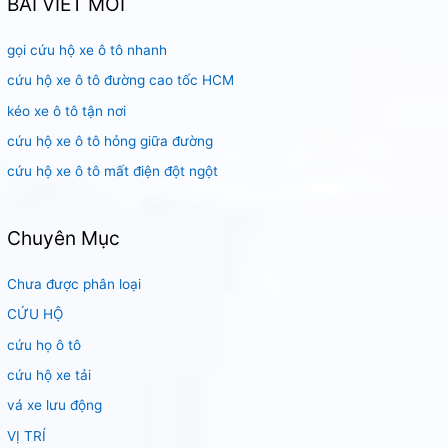
BÀI VIẾT MỚI
i
gọi cứu hộ xe ô tô nhanh
ế
m
cứu hộ xe ô tô đường cao tốc HCM
:
kéo xe ô tô tận nơi
cứu hộ xe ô tô hỏng giữa đường
cứu hộ xe ô tô mất điện đột ngột
Chuyên Mục
Chưa được phân loại
CỨU HỘ
cứu họ ô tô
cứu hộ xe tải
vá xe lưu động
VỊ TRÍ