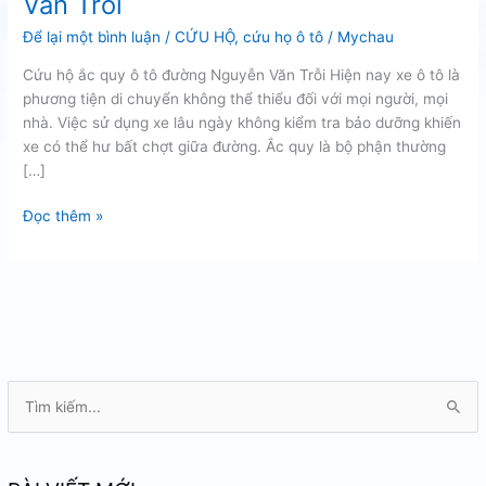
Văn Trỗi
Để lại một bình luận
/
CỨU HỘ
,
cứu họ ô tô
/
Mychau
Cứu hộ ắc quy ô tô đường Nguyễn Văn Trỗi Hiện nay xe ô tô là
phương tiện di chuyển không thể thiểu đối với mọi người, mọi
nhà. Việc sử dụng xe lâu ngày không kiểm tra bảo dưỡng khiến
xe có thể hư bất chợt giữa đường. Ắc quy là bộ phận thường
[…]
Cứu
Đọc thêm »
hộ
ắc
quy
ô
tô
đường
Nguyễn
T
Văn
ì
Trỗi
m
k