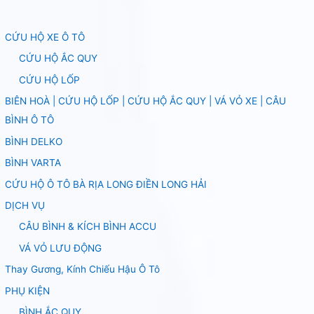
CỨU HỘ XE Ô TÔ
CỨU HỘ ẮC QUY
CỨU HỘ LỐP
BIÊN HOÀ | CỨU HỘ LỐP | CỨU HỘ ẮC QUY | VÁ VỎ XE | CÂU
BÌNH Ô TÔ
BÌNH DELKO
BÌNH VARTA
CỨU HỘ Ô TÔ BÀ RỊA LONG ĐIỀN LONG HẢI
DỊCH VỤ
CÂU BÌNH & KÍCH BÌNH ACCU
VÁ VỎ LƯU ĐỘNG
Thay Gương, Kính Chiếu Hậu Ô Tô
PHỤ KIỆN
BÌNH ẮC QUY