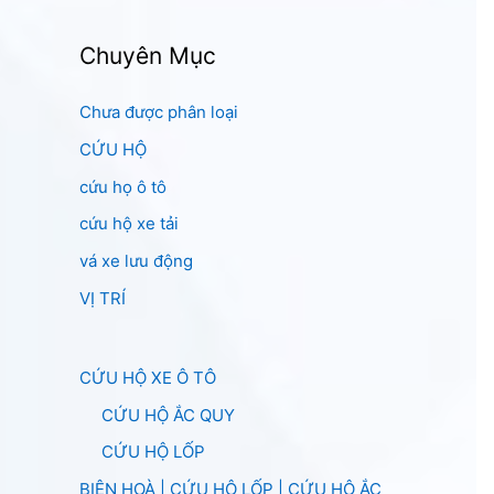
Chuyên Mục
Chưa được phân loại
CỨU HỘ
cứu họ ô tô
cứu hộ xe tải
vá xe lưu động
VỊ TRÍ
CỨU HỘ XE Ô TÔ
CỨU HỘ ẮC QUY
CỨU HỘ LỐP
BIÊN HOÀ | CỨU HỘ LỐP | CỨU HỘ ẮC