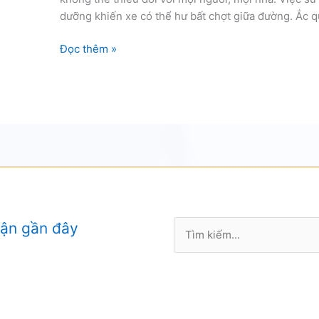
dưỡng khiến xe có thể hư bất chợt giữa đường. Ắc q
Cứu
Đọc thêm »
hộ
ắc
quy
ô
tô
đường
Nguyễn
Văn
Trỗi
Tìm
uận gần đây
kiếm: