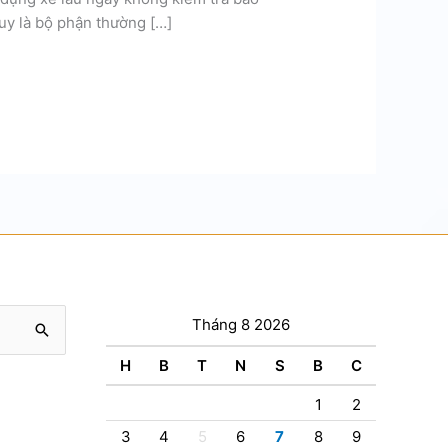
uy là bộ phận thường […]
Tháng 8 2026
H
B
T
N
S
B
C
1
2
3
4
5
6
7
8
9