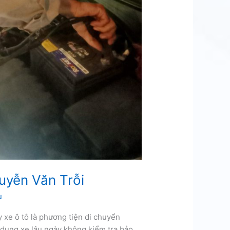
uyễn Văn Trỗi
u
 xe ô tô là phương tiện di chuyển
ử dụng xe lâu ngày không kiểm tra bảo