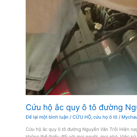
Cứu hộ ắc quy ô tô đường Ng
Để lại một bình luận
/
CỨU HỘ
,
cứu họ ô tô
/
Mycha
Cứu hộ ắc quy ô tô đường Nguyễn Văn Trỗi Hiện nay
không thể thiểu đối với mọi người, mọi nhà. Việc s