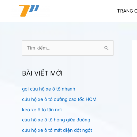
Nhảy
tới
TRANG 
nội
dung
T
ì
m
k
BÀI VIẾT MỚI
i
gọi cứu hộ xe ô tô nhanh
ế
cứu hộ xe ô tô đường cao tốc HCM
m
:
kéo xe ô tô tận nơi
cứu hộ xe ô tô hỏng giữa đường
cứu hộ xe ô tô mất điện đột ngột