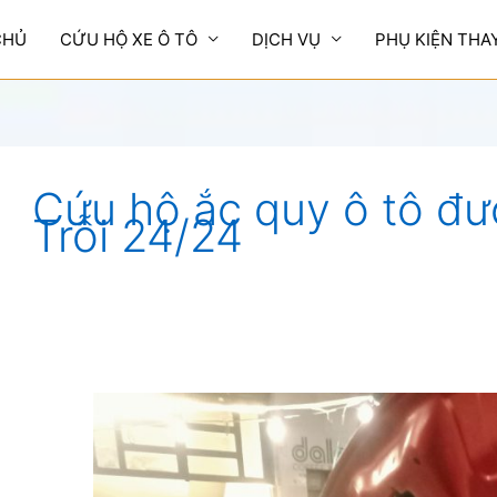
CHỦ
CỨU HỘ XE Ô TÔ
DỊCH VỤ
PHỤ KIỆN THA
Cứu hộ ắc quy ô tô đ
Trỗi 24/24