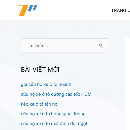
Nhảy
tới
TRANG 
nội
dung
T
ì
m
k
BÀI VIẾT MỚI
i
gọi cứu hộ xe ô tô nhanh
ế
cứu hộ xe ô tô đường cao tốc HCM
m
:
kéo xe ô tô tận nơi
cứu hộ xe ô tô hỏng giữa đường
cứu hộ xe ô tô mất điện đột ngột