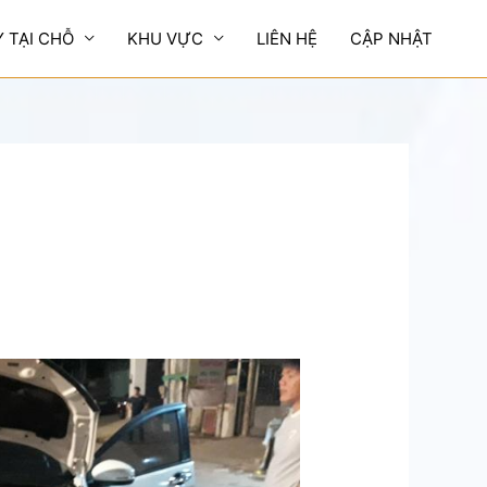
Y TẠI CHỖ
KHU VỰC
LIÊN HỆ
CẬP NHẬT