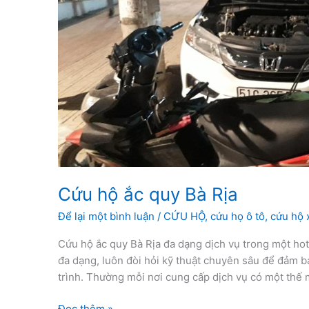
Cứu hộ ắc quy Bà Rịa
Để lại một bình luận
/
CỨU HỘ
,
cứu họ ô tô
,
cứu hộ x
Cứu hộ ắc quy Bà Rịa đa dạng dịch vụ trong một hot
đa dạng, luôn đòi hỏi kỹ thuật chuyên sâu để đảm b
trình. Thường mỗi nơi cung cấp dịch vụ có một thế 
Cứu
Đọc thêm »