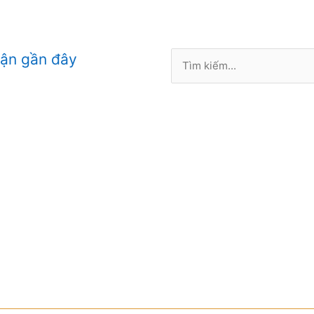
Tìm
uận gần đây
kiếm: