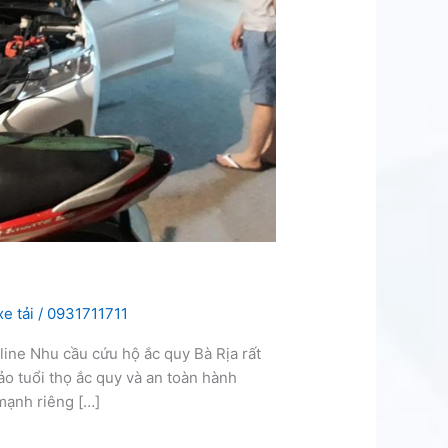
e tải
/
0931711711
line Nhu cầu cứu hộ ắc quy Bà Rịa rất
ảo tuổi thọ ắc quy và an toàn hành
mạnh riêng […]