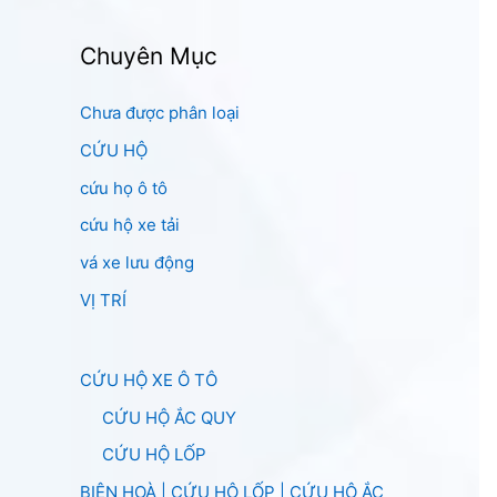
Chuyên Mục
Chưa được phân loại
CỨU HỘ
cứu họ ô tô
cứu hộ xe tải
vá xe lưu động
VỊ TRÍ
CỨU HỘ XE Ô TÔ
CỨU HỘ ẮC QUY
CỨU HỘ LỐP
BIÊN HOÀ | CỨU HỘ LỐP | CỨU HỘ ẮC