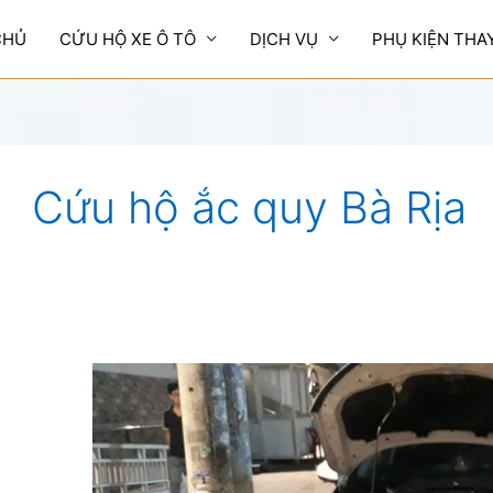
CHỦ
CỨU HỘ XE Ô TÔ
DỊCH VỤ
PHỤ KIỆN THA
Cứu hộ ắc quy Bà Rịa