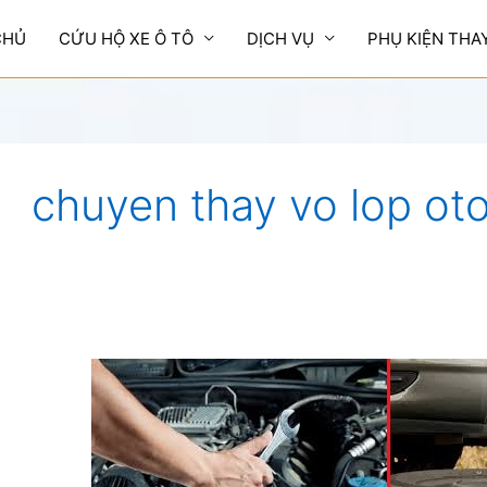
CHỦ
CỨU HỘ XE Ô TÔ
DỊCH VỤ
PHỤ KIỆN THA
chuyen thay vo lop ot