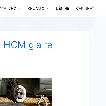
Y TẠI CHỖ
KHU VỰC
LIÊN HỆ
CẬP NHẬT
o HCM gia re