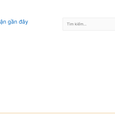
Tìm
uận gần đây
kiếm: