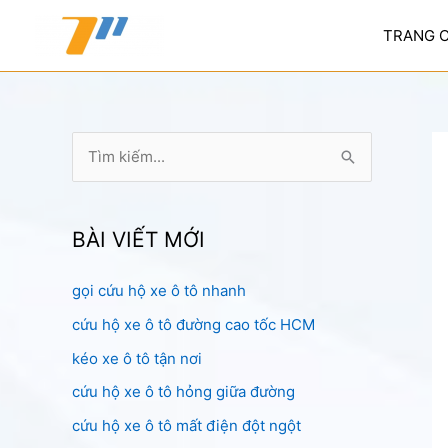
Nhảy
tới
TRANG 
nội
dung
T
ì
m
k
BÀI VIẾT MỚI
i
gọi cứu hộ xe ô tô nhanh
ế
cứu hộ xe ô tô đường cao tốc HCM
m
:
kéo xe ô tô tận nơi
cứu hộ xe ô tô hỏng giữa đường
cứu hộ xe ô tô mất điện đột ngột