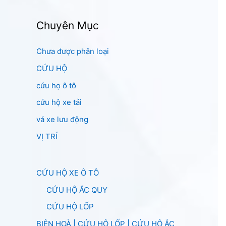
Chuyên Mục
Chưa được phân loại
CỨU HỘ
cứu họ ô tô
cứu hộ xe tải
vá xe lưu động
VỊ TRÍ
CỨU HỘ XE Ô TÔ
CỨU HỘ ẮC QUY
CỨU HỘ LỐP
BIÊN HOÀ | CỨU HỘ LỐP | CỨU HỘ ẮC