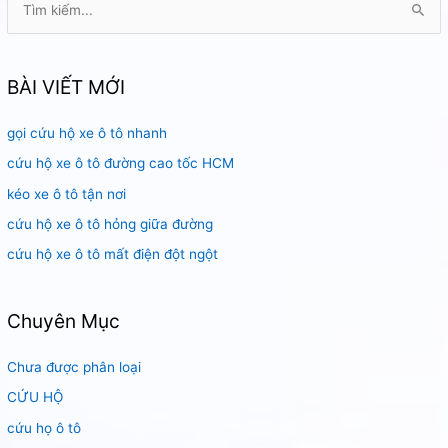
ì
m
k
BÀI VIẾT MỚI
i
gọi cứu hộ xe ô tô nhanh
ế
m
cứu hộ xe ô tô đường cao tốc HCM
:
kéo xe ô tô tận nơi
cứu hộ xe ô tô hỏng giữa đường
cứu hộ xe ô tô mất điện đột ngột
Chuyên Mục
Chưa được phân loại
CỨU HỘ
cứu họ ô tô