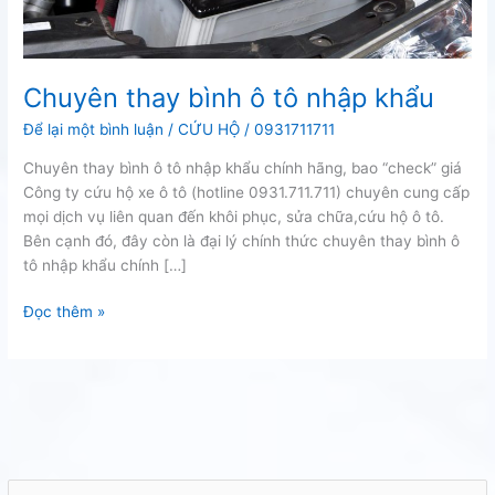
Chuyên thay bình ô tô nhập khẩu
Để lại một bình luận
/
CỨU HỘ
/
0931711711
Chuyên thay bình ô tô nhập khẩu chính hãng, bao “check” giá
Công ty cứu hộ xe ô tô (hotline 0931.711.711) chuyên cung cấp
mọi dịch vụ liên quan đến khôi phục, sửa chữa,cứu hộ ô tô.
Bên cạnh đó, đây còn là đại lý chính thức chuyên thay bình ô
tô nhập khẩu chính […]
Chuyên
Đọc thêm »
thay
bình
ô
tô
nhập
khẩu
T