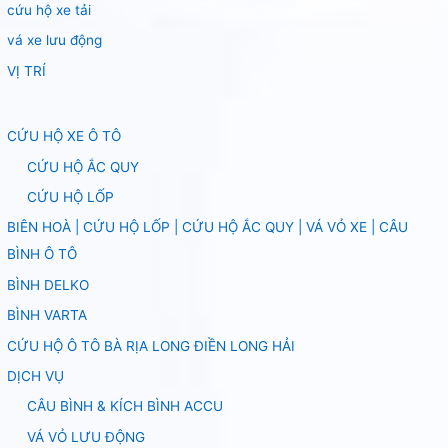
cứu hộ xe tải
vá xe lưu động
VỊ TRÍ
CỨU HỘ XE Ô TÔ
CỨU HỘ ẮC QUY
CỨU HỘ LỐP
BIÊN HOÀ | CỨU HỘ LỐP | CỨU HỘ ẮC QUY | VÁ VỎ XE | CÂU
BÌNH Ô TÔ
BÌNH DELKO
BÌNH VARTA
CỨU HỘ Ô TÔ BÀ RỊA LONG ĐIỀN LONG HẢI
DỊCH VỤ
CÂU BÌNH & KÍCH BÌNH ACCU
VÁ VỎ LƯU ĐỘNG