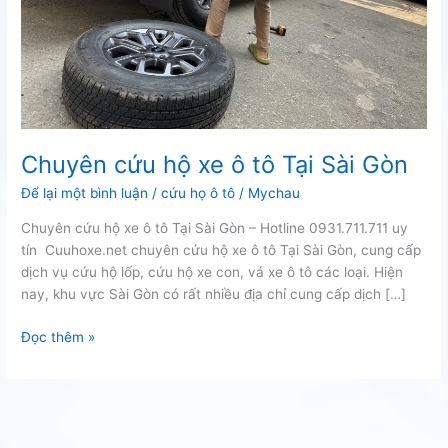
Chuyên cứu hộ xe ô tô Tại Sài Gòn
Để lại một bình luận
/
cứu họ ô tô
/
Mychau
Chuyên cứu hộ xe ô tô Tại Sài Gòn – Hotline 0931.711.711 uy
tín Cuuhoxe.net chuyên cứu hộ xe ô tô Tại Sài Gòn, cung cấp
dịch vụ cứu hộ lốp, cứu hộ xe con, vá xe ô tô các loại. Hiện
nay, khu vực Sài Gòn có rất nhiều địa chỉ cung cấp dịch […]
Chuyên
Đọc thêm »
cứu
hộ
xe
ô
tô