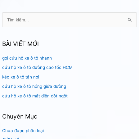
Tại
Sài
T
Gòn
ì
m
k
BÀI VIẾT MỚI
i
gọi cứu hộ xe ô tô nhanh
ế
m
cứu hộ xe ô tô đường cao tốc HCM
:
kéo xe ô tô tận nơi
cứu hộ xe ô tô hỏng giữa đường
cứu hộ xe ô tô mất điện đột ngột
Chuyên Mục
Chưa được phân loại