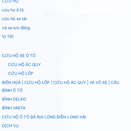
CỨU HỘ
cứu họ ô tô
cứu hộ xe tải
vá xe lưu động
VỊ TRÍ
CỨU HỘ XE Ô TÔ
CỨU HỘ ẮC QUY
CỨU HỘ LỐP
BIÊN HOÀ | CỨU HỘ LỐP | CỨU HỘ ẮC QUY | VÁ VỎ XE | CÂU
BÌNH Ô TÔ
BÌNH DELKO
BÌNH VARTA
CỨU HỘ Ô TÔ BÀ RỊA LONG ĐIỀN LONG HẢI
DỊCH VỤ