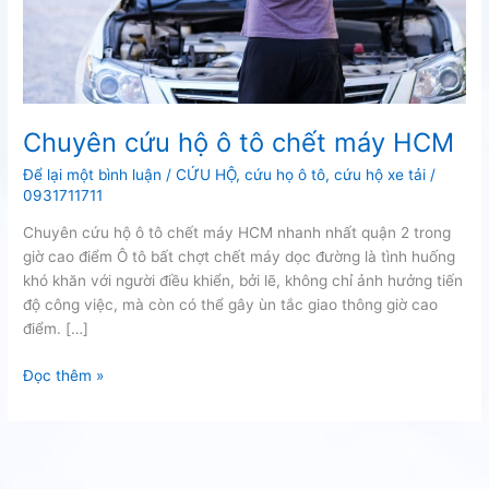
Chuyên cứu hộ ô tô chết máy HCM
Để lại một bình luận
/
CỨU HỘ
,
cứu họ ô tô
,
cứu hộ xe tải
/
0931711711
Chuyên cứu hộ ô tô chết máy HCM nhanh nhất quận 2 trong
giờ cao điểm Ô tô bất chợt chết máy dọc đường là tình huống
khó khăn với người điều khiển, bởi lẽ, không chỉ ảnh hưởng tiến
độ công việc, mà còn có thể gây ùn tắc giao thông giờ cao
điểm. […]
Chuyên
Đọc thêm »
cứu
hộ
ô
tô