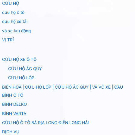
CỨU HỘ
cứu họ ô tô
cứu hộ xe tải
vá xe lưu động
VỊ TRÍ
CỨU HỘ XE Ô TÔ
CỨU HỘ ẮC QUY
CỨU HỘ LỐP
BIÊN HOÀ | CỨU HỘ LỐP | CỨU HỘ ẮC QUY | VÁ VỎ XE | CÂU
BÌNH Ô TÔ
BÌNH DELKO
BÌNH VARTA
CỨU HỘ Ô TÔ BÀ RỊA LONG ĐIỀN LONG HẢI
DỊCH VỤ