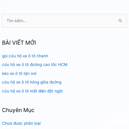
chết
máy
HCM
T
ì
m
k
BÀI VIẾT MỚI
i
gọi cứu hộ xe ô tô nhanh
ế
m
cứu hộ xe ô tô đường cao tốc HCM
:
kéo xe ô tô tận nơi
cứu hộ xe ô tô hỏng giữa đường
cứu hộ xe ô tô mất điện đột ngột
Chuyên Mục
Chưa được phân loại