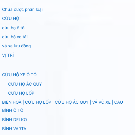
Chưa được phân loại
CỨU HỘ
cứu họ ô tô
cứu hộ xe tải
vá xe lưu động
VỊ TRÍ
CỨU HỘ XE Ô TÔ
CỨU HỘ ẮC QUY
CỨU HỘ LỐP
BIÊN HOÀ | CỨU HỘ LỐP | CỨU HỘ ẮC QUY | VÁ VỎ XE | CÂU
BÌNH Ô TÔ
BÌNH DELKO
BÌNH VARTA