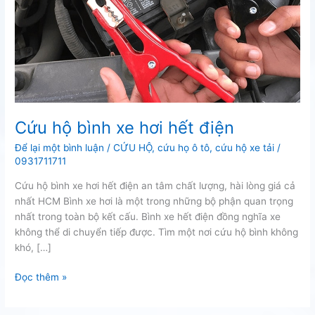
Cứu hộ bình xe hơi hết điện
Để lại một bình luận
/
CỨU HỘ
,
cứu họ ô tô
,
cứu hộ xe tải
/
0931711711
Cứu hộ bình xe hơi hết điện an tâm chất lượng, hài lòng giá cả
nhất HCM Bình xe hơi là một trong những bộ phận quan trọng
nhất trong toàn bộ kết cấu. Bình xe hết điện đồng nghĩa xe
không thể di chuyển tiếp được. Tìm một nơi cứu hộ bình không
khó, […]
Cứu
Đọc thêm »
hộ
bình