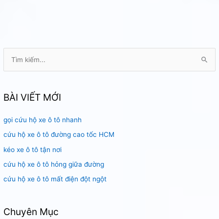
xe
hơi
hết
điện
T
ì
m
k
BÀI VIẾT MỚI
i
gọi cứu hộ xe ô tô nhanh
ế
m
cứu hộ xe ô tô đường cao tốc HCM
:
kéo xe ô tô tận nơi
cứu hộ xe ô tô hỏng giữa đường
cứu hộ xe ô tô mất điện đột ngột
Chuyên Mục