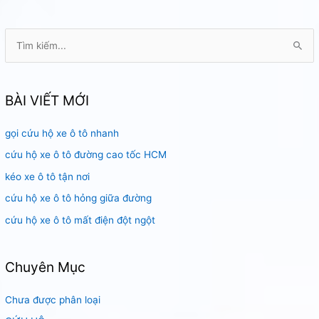
T
ì
m
k
BÀI VIẾT MỚI
i
gọi cứu hộ xe ô tô nhanh
ế
m
cứu hộ xe ô tô đường cao tốc HCM
:
kéo xe ô tô tận nơi
cứu hộ xe ô tô hỏng giữa đường
cứu hộ xe ô tô mất điện đột ngột
Chuyên Mục
Chưa được phân loại