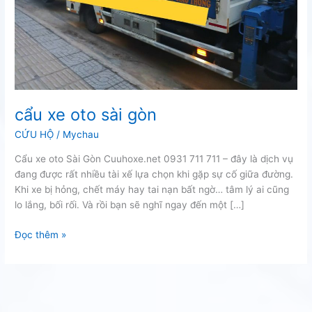
cẩu xe oto sài gòn
CỨU HỘ
/
Mychau
Cẩu xe oto Sài Gòn Cuuhoxe.net 0931 711 711 – đây là dịch vụ
đang được rất nhiều tài xế lựa chọn khi gặp sự cố giữa đường.
Khi xe bị hỏng, chết máy hay tai nạn bất ngờ… tâm lý ai cũng
lo lắng, bối rối. Và rồi bạn sẽ nghĩ ngay đến một […]
cẩu
Đọc thêm »
xe
oto
sài
gòn