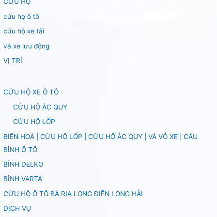
CỨU HỘ
cứu họ ô tô
cứu hộ xe tải
vá xe lưu động
VỊ TRÍ
CỨU HỘ XE Ô TÔ
CỨU HỘ ẮC QUY
CỨU HỘ LỐP
BIÊN HOÀ | CỨU HỘ LỐP | CỨU HỘ ẮC QUY | VÁ VỎ XE | CÂU
BÌNH Ô TÔ
BÌNH DELKO
BÌNH VARTA
CỨU HỘ Ô TÔ BÀ RỊA LONG ĐIỀN LONG HẢI
DỊCH VỤ