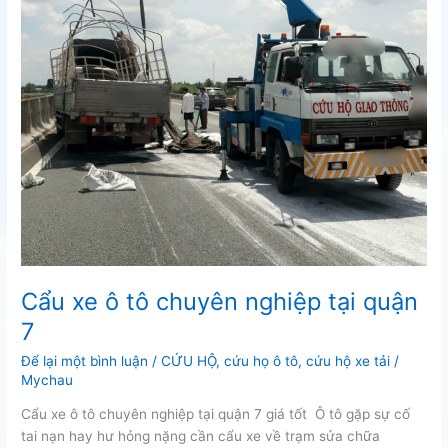
Cẩu xe ô tô chuyên nghiệp tại quận
7
Để lại một bình luận
/
CỨU HỘ
,
cứu họ ô tô
,
cứu hộ xe tải
/
Mychau
Cẩu xe ô tô chuyên nghiệp tại quận 7 giá tốt Ô tô gặp sự cố
tai nạn hay hư hỏng nặng cần cẩu xe về trạm sửa chữa