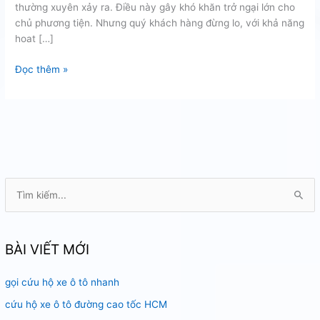
thường xuyên xảy ra. Điều này gây khó khăn trở ngại lớn cho
chủ phương tiện. Nhưng quý khách hàng đừng lo, với khả năng
hoat […]
Cẩu
Đọc thêm »
xe
ô
tô
chuyên
nghiệp
tại
quận
T
7
ì
m
k
BÀI VIẾT MỚI
i
gọi cứu hộ xe ô tô nhanh
ế
m
cứu hộ xe ô tô đường cao tốc HCM