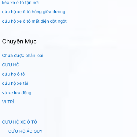
:
kéo xe ô tô tận nơi
cứu hộ xe ô tô hỏng giữa đường
cứu hộ xe ô tô mất điện đột ngột
Chuyên Mục
Chưa được phân loại
CỨU HỘ
cứu họ ô tô
cứu hộ xe tải
vá xe lưu động
VỊ TRÍ
CỨU HỘ XE Ô TÔ
CỨU HỘ ẮC QUY