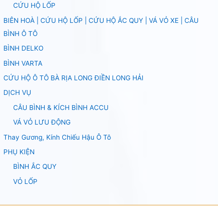
CỨU HỘ LỐP
BIÊN HOÀ | CỨU HỘ LỐP | CỨU HỘ ẮC QUY | VÁ VỎ XE | CÂU
BÌNH Ô TÔ
BÌNH DELKO
BÌNH VARTA
CỨU HỘ Ô TÔ BÀ RỊA LONG ĐIỀN LONG HẢI
DỊCH VỤ
CÂU BÌNH & KÍCH BÌNH ACCU
VÁ VỎ LƯU ĐỘNG
Thay Gương, Kính Chiếu Hậu Ô Tô
PHỤ KIỆN
BÌNH ẮC QUY
VỎ LỐP