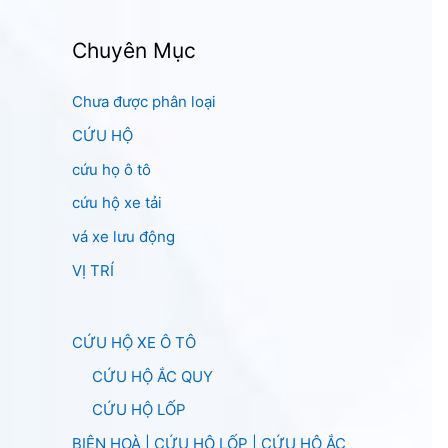
Chuyên Mục
Chưa được phân loại
CỨU HỘ
cứu họ ô tô
cứu hộ xe tải
vá xe lưu động
VỊ TRÍ
CỨU HỘ XE Ô TÔ
CỨU HỘ ẮC QUY
CỨU HỘ LỐP
BIÊN HOÀ | CỨU HỘ LỐP | CỨU HỘ ẮC