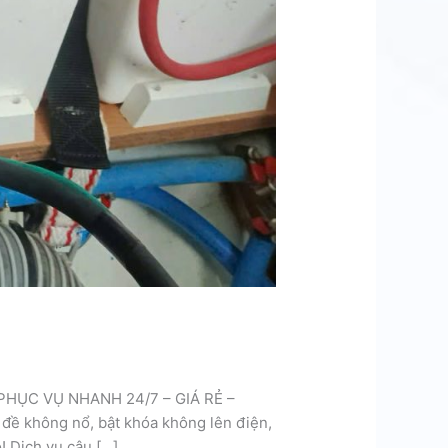
 PHỤC VỤ NHANH 24/7 – GIÁ RẺ –
đề không nổ, bật khóa không lên điện,
! Dịch vụ câu […]