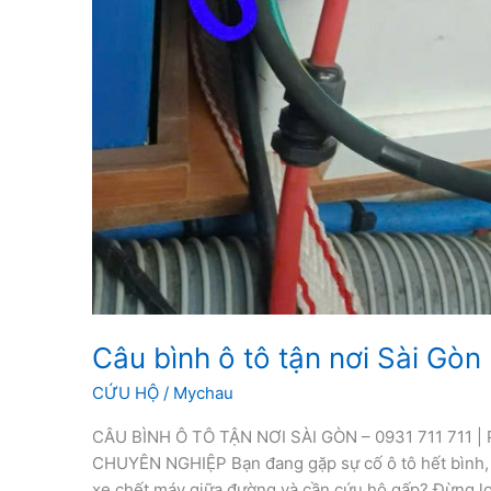
Câu bình ô tô tận nơi Sài Gòn
CỨU HỘ
/
Mychau
CÂU BÌNH Ô TÔ TẬN NƠI SÀI GÒN – 0931 711 711 |
CHUYÊN NGHIỆP Bạn đang gặp sự cố ô tô hết bình, 
xe chết máy giữa đường và cần cứu hộ gấp? Đừng lo