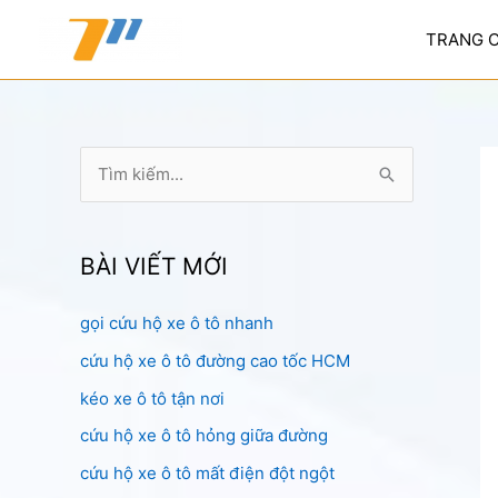
Nhảy
tới
TRANG 
nội
dung
T
ì
m
k
BÀI VIẾT MỚI
i
gọi cứu hộ xe ô tô nhanh
ế
cứu hộ xe ô tô đường cao tốc HCM
m
:
kéo xe ô tô tận nơi
cứu hộ xe ô tô hỏng giữa đường
cứu hộ xe ô tô mất điện đột ngột