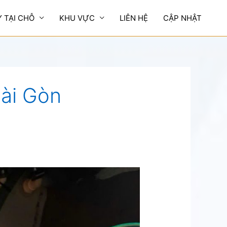
Y TẠI CHỖ
KHU VỰC
LIÊN HỆ
CẬP NHẬT
Sài Gòn