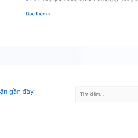
Câu
Đọc thêm »
bình
ô
tô
tận
nơi
Sài
Gòn
Tìm
uận gần đây
kiếm: