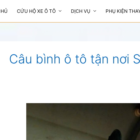
CHỦ
CỨU HỘ XE Ô TÔ
DỊCH VỤ
PHỤ KIỆN THA
Câu bình ô tô tận nơi 