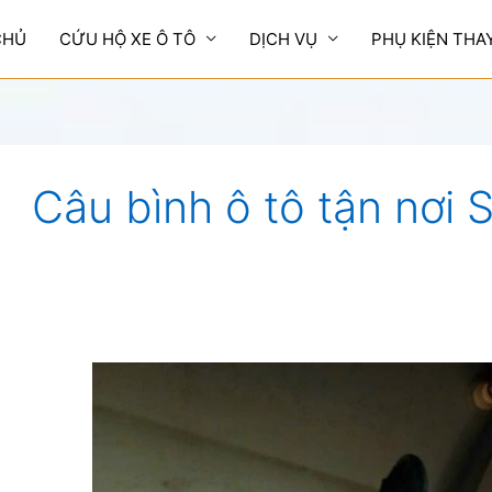
CHỦ
CỨU HỘ XE Ô TÔ
DỊCH VỤ
PHỤ KIỆN THA
Câu bình ô tô tận nơi 