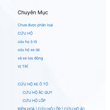
Chuyên Mục
Chưa được phân loại
CỨU HỘ
cứu họ ô tô
cứu hộ xe tải
vá xe lưu động
VỊ TRÍ
CỨU HỘ XE Ô TÔ
CỨU HỘ ẮC QUY
CỨU HỘ LỐP
BIÊN HOÀ | CỨU HỘ LỐP | CỨU HỘ ẮC