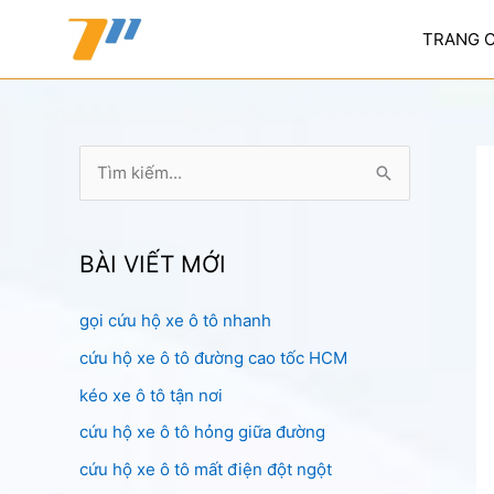
Nhảy
tới
TRANG 
nội
dung
T
ì
m
k
BÀI VIẾT MỚI
i
gọi cứu hộ xe ô tô nhanh
ế
cứu hộ xe ô tô đường cao tốc HCM
m
:
kéo xe ô tô tận nơi
cứu hộ xe ô tô hỏng giữa đường
cứu hộ xe ô tô mất điện đột ngột