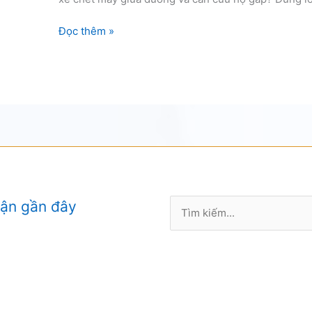
Câu
Đọc thêm »
bình
ô
tô
tận
nơi
Sài
Gòn
Tìm
uận gần đây
kiếm: