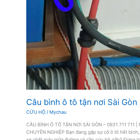
Câu bình ô tô tận nơi Sài Gòn
CỨU HỘ
/
Mychau
CÂU BÌNH Ô TÔ TẬN NƠI SÀI GÒN – 0931 711 711 |
CHUYÊN NGHIỆP Bạn đang gặp sự cố ô tô hết bình, 
xe chết máy giữa đường và cần cứu hộ gấp? Đừng lo