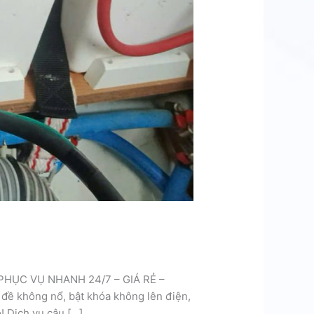
 PHỤC VỤ NHANH 24/7 – GIÁ RẺ –
đề không nổ, bật khóa không lên điện,
! Dịch vụ câu […]