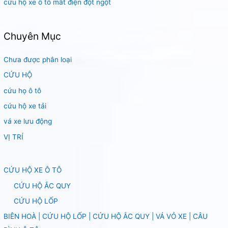
cứu hộ xe ô tô mất điện đột ngột
Chuyên Mục
Chưa được phân loại
CỨU HỘ
cứu họ ô tô
cứu hộ xe tải
vá xe lưu động
VỊ TRÍ
CỨU HỘ XE Ô TÔ
CỨU HỘ ẮC QUY
CỨU HỘ LỐP
BIÊN HOÀ | CỨU HỘ LỐP | CỨU HỘ ẮC QUY | VÁ VỎ XE | CÂU