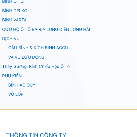
BÌNH Ô TÔ
BÌNH DELKO
BÌNH VARTA
CỨU HỘ Ô TÔ BÀ RỊA LONG ĐIỀN LONG HẢI
DỊCH VỤ
CÂU BÌNH & KÍCH BÌNH ACCU
VÁ VỎ LƯU ĐỘNG
Thay Gương, Kính Chiếu Hậu Ô Tô
PHỤ KIỆN
BÌNH ẮC QUY
VỎ LỐP
THÔNG TIN CÔNG TY