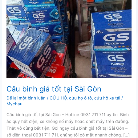
Câu bình giá tốt tại Sài Gòn
Để lại một bình luận
/
CỨU HỘ
,
cứu họ ô tô
,
cứu hộ xe tải
/
Mychau
Câu bình giá tốt tại Sài Gòn – Hotline 0931 711 711 uy tín Bình
ắc quy hết điện, xe không nổ máy hoặc chết máy trên đường.
Thật vô cùng bất tiện. Gọi ngay câu bình giá tốt tại Sài Gòn –
số điện thoại 0931 711 711, chúng tôi có mặt nhanh chóng. […]