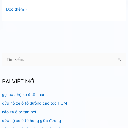
Câu
Đọc thêm »
bình
giá
tốt
tại
Sài
Gòn
T
ì
m
k
BÀI VIẾT MỚI
i
gọi cứu hộ xe ô tô nhanh
ế
m
cứu hộ xe ô tô đường cao tốc HCM
:
kéo xe ô tô tận nơi
cứu hộ xe ô tô hỏng giữa đường