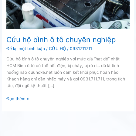
Cứu hộ bình ô tô chuyên nghiệp
Để lại một bình luận
/
CỨU HỘ
/
0931711711
Cứu hộ bình ô tô chuyên nghiệp với mức giá “hạt dẻ” nhất
HCM Bình ô tô có thể hết điện, bị cháy, bị rò rỉ… dù là tình
huống nào cuuhoxe.net luôn cam kết khôi phục hoàn hảo.
Khách hàng chỉ cần nhấc máy và gọi 0931.711.711, trong tích
tắc, đội ngũ kỹ thuật […]
Cứu
Đọc thêm »
hộ
bình
ô
tô
chuyên