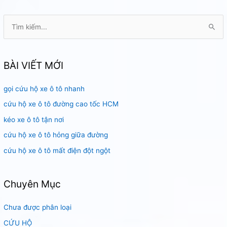
nghiệp
T
ì
m
k
BÀI VIẾT MỚI
i
gọi cứu hộ xe ô tô nhanh
ế
m
cứu hộ xe ô tô đường cao tốc HCM
:
kéo xe ô tô tận nơi
cứu hộ xe ô tô hỏng giữa đường
cứu hộ xe ô tô mất điện đột ngột
Chuyên Mục
Chưa được phân loại
CỨU HỘ