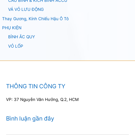
CÂU BÌNH & KÍCH BÌNH ACCU
VÁ VỎ LƯU ĐỘNG
Thay Gương, Kính Chiếu Hậu Ô Tô
PHỤ KIỆN
BÌNH ẮC QUY
VỎ LỐP
THÔNG TIN CÔNG TY
VP: 37 Nguyễn Văn Hưởng, Q.2, HCM
Bình luận gần đây