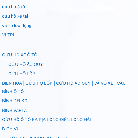
cứu họ ô tô
cứu hộ xe tải
vá xe lưu động
VỊ TRÍ
CỨU HỘ XE Ô TÔ
CỨU HỘ ẮC QUY
CỨU HỘ LỐP
BIÊN HOÀ | CỨU HỘ LỐP | CỨU HỘ ẮC QUY | VÁ VỎ XE | CÂU
BÌNH Ô TÔ
BÌNH DELKO
BÌNH VARTA
CỨU HỘ Ô TÔ BÀ RỊA LONG ĐIỀN LONG HẢI
DỊCH VỤ