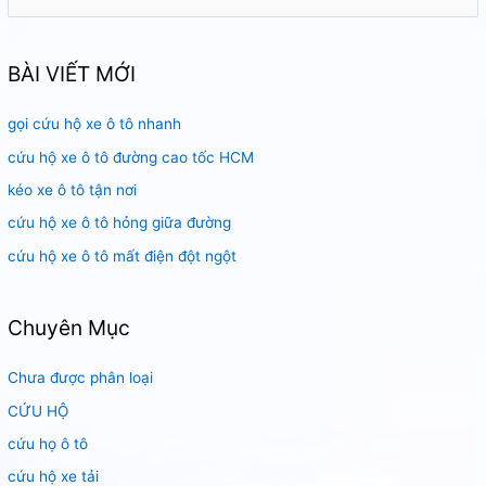
ì
m
k
BÀI VIẾT MỚI
i
gọi cứu hộ xe ô tô nhanh
ế
m
cứu hộ xe ô tô đường cao tốc HCM
:
kéo xe ô tô tận nơi
cứu hộ xe ô tô hỏng giữa đường
cứu hộ xe ô tô mất điện đột ngột
Chuyên Mục
Chưa được phân loại
CỨU HỘ
cứu họ ô tô
cứu hộ xe tải