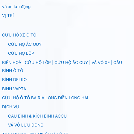
vá xe lưu động
VỊ TRÍ
CỨU HỘ XE Ô TÔ
CỨU HỘ ẮC QUY
CỨU HỘ LỐP
BIÊN HOÀ | CỨU HỘ LỐP | CỨU HỘ ẮC QUY | VÁ VỎ XE | CÂU
BÌNH Ô TÔ
BÌNH DELKO
BÌNH VARTA
CỨU HỘ Ô TÔ BÀ RỊA LONG ĐIỀN LONG HẢI
DỊCH VỤ
CÂU BÌNH & KÍCH BÌNH ACCU
VÁ VỎ LƯU ĐỘNG