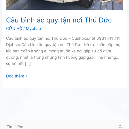
Câu bình ắc quy tận nơi Thủ Đức
CỨU HỘ
/
Mychau
Câu bình ắc quy tận nơi Thủ Đức – Cuuhoxe.net 0931 711 711
Dịch vụ Câu bình ắc quy tận nơi Thủ Đức Hỗ trợ khẩn cấp mọi
lúc bạn ccần Không ai mong muốn xe hơi gặp sự cố giữa
đường, nhất là trong những tình huống gấp gáp. Thế nhưng…
sự cố hết […]
Câu
Đọc thêm »
bình
ắc
quy
tận
nơi
Thủ
Đức
T