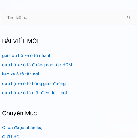
đường
Nguyễn
T
Thị
ì
Diệu
m
k
BÀI VIẾT MỚI
i
gọi cứu hộ xe ô tô nhanh
ế
m
cứu hộ xe ô tô đường cao tốc HCM
:
kéo xe ô tô tận nơi
cứu hộ xe ô tô hỏng giữa đường
cứu hộ xe ô tô mất điện đột ngột
Chuyên Mục
Chưa được phân loại
CỨU HỘ