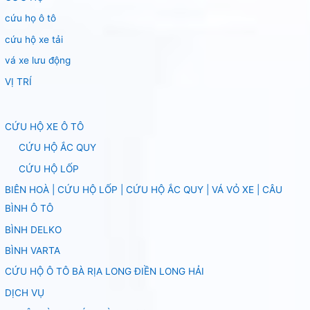
cứu họ ô tô
cứu hộ xe tải
vá xe lưu động
VỊ TRÍ
CỨU HỘ XE Ô TÔ
CỨU HỘ ẮC QUY
CỨU HỘ LỐP
BIÊN HOÀ | CỨU HỘ LỐP | CỨU HỘ ẮC QUY | VÁ VỎ XE | CÂU
BÌNH Ô TÔ
BÌNH DELKO
BÌNH VARTA
CỨU HỘ Ô TÔ BÀ RỊA LONG ĐIỀN LONG HẢI
DỊCH VỤ