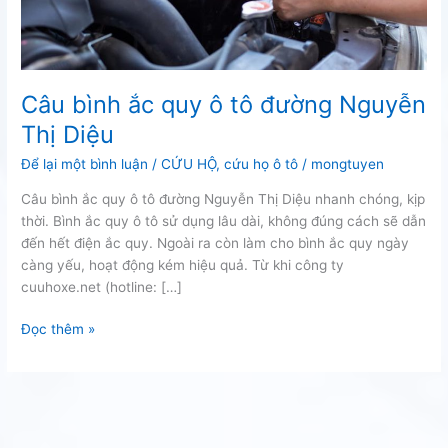
Câu bình ắc quy ô tô đường Nguyễn
Thị Diệu
Để lại một bình luận
/
CỨU HỘ
,
cứu họ ô tô
/
mongtuyen
Câu bình ắc quy ô tô đường Nguyễn Thị Diệu nhanh chóng, kịp
thời. Bình ắc quy ô tô sử dụng lâu dài, không đúng cách sẽ dẫn
đến hết điện ắc quy. Ngoài ra còn làm cho bình ắc quy ngày
càng yếu, hoạt động kém hiệu quả. Từ khi công ty
cuuhoxe.net (hotline: […]
Câu
Đọc thêm »
bình
ắc
quy
ô
tô