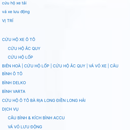
cứu hộ xe tải
vá xe lưu động
VỊ TRÍ
CỨU HỘ XE Ô TÔ
CỨU HỘ ẮC QUY
CỨU HỘ LỐP
BIÊN HOÀ | CỨU HỘ LỐP | CỨU HỘ ẮC QUY | VÁ VỎ XE | CÂU
BÌNH Ô TÔ
BÌNH DELKO
BÌNH VARTA
CỨU HỘ Ô TÔ BÀ RỊA LONG ĐIỀN LONG HẢI
DỊCH VỤ
CÂU BÌNH & KÍCH BÌNH ACCU
VÁ VỎ LƯU ĐỘNG