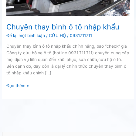
Chuyên thay bình ô tô nhập khẩu
Để lại một bình luận
/
CỨU HỘ
/
0931711711
Chuyên thay bình ô tô nhập khẩu chính hãng, bao “check” giá
Công ty cứu hộ xe ô tô (hotline 0931.711.711) chuyên cung cấp
mọi dịch vụ liên quan đến khôi phục, sửa chữa,cứu hộ ô tô.
Bên cạnh đó, đây còn là đại lý chính thức chuyên thay bình ô
tô nhập khẩu chính […]
Chuyên
Đọc thêm »
thay
bình
ô
tô
nhập
khẩu
T