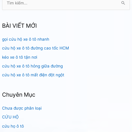
ì
m
k
BÀI VIẾT MỚI
i
gọi cứu hộ xe ô tô nhanh
ế
m
cứu hộ xe ô tô đường cao tốc HCM
:
kéo xe ô tô tận nơi
cứu hộ xe ô tô hỏng giữa đường
cứu hộ xe ô tô mất điện đột ngột
Chuyên Mục
Chưa được phân loại
CỨU HỘ
cứu họ ô tô