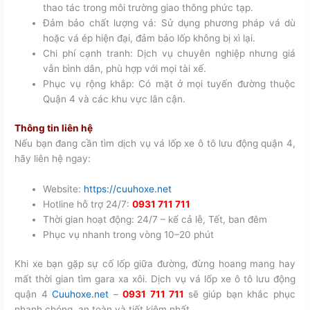
thao tác trong môi trường giao thông phức tạp.
Đảm bảo chất lượng vá: Sử dụng phương pháp vá dù
hoặc vá ép hiện đại, đảm bảo lốp không bị xì lại.
Chi phí cạnh tranh: Dịch vụ chuyên nghiệp nhưng giá
vẫn bình dân, phù hợp với mọi tài xế.
Phục vụ rộng khắp: Có mặt ở mọi tuyến đường thuộc
Quận 4 và các khu vực lân cận.
Thông tin liên hệ
Nếu bạn đang cần tìm dịch vụ vá lốp xe ô tô lưu động quận 4,
hãy liên hệ ngay:
Website:
https://cuuhoxe.net
Hotline hỗ trợ 24/7:
0931 711 711
Thời gian hoạt động: 24/7 – kể cả lễ, Tết, ban đêm
Phục vụ nhanh trong vòng 10–20 phút
Khi xe bạn gặp sự cố lốp giữa đường, đừng hoang mang hay
mất thời gian tìm gara xa xôi. Dịch vụ vá lốp xe ô tô lưu động
quận 4
Cuuhoxe.net
–
0931 711 711
sẽ giúp bạn khắc phục
nhanh chóng, an toàn và tiết kiệm nhất.