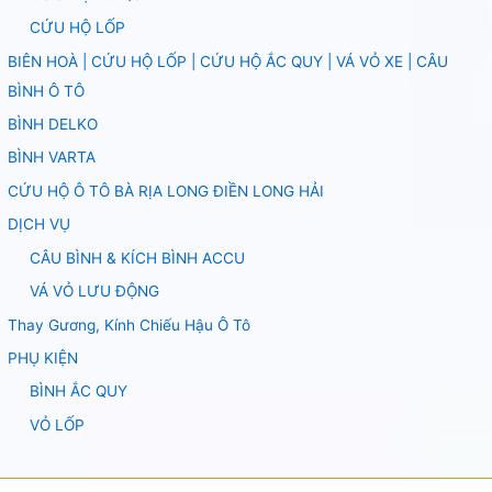
CỨU HỘ LỐP
BIÊN HOÀ | CỨU HỘ LỐP | CỨU HỘ ẮC QUY | VÁ VỎ XE | CÂU
BÌNH Ô TÔ
BÌNH DELKO
BÌNH VARTA
CỨU HỘ Ô TÔ BÀ RỊA LONG ĐIỀN LONG HẢI
DỊCH VỤ
CÂU BÌNH & KÍCH BÌNH ACCU
VÁ VỎ LƯU ĐỘNG
Thay Gương, Kính Chiếu Hậu Ô Tô
PHỤ KIỆN
BÌNH ẮC QUY
VỎ LỐP