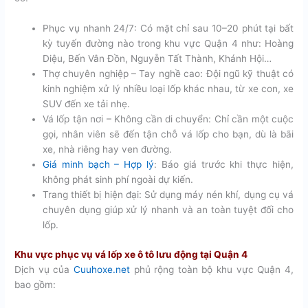
Phục vụ nhanh 24/7: Có mặt chỉ sau 10–20 phút tại bất
kỳ tuyến đường nào trong khu vực Quận 4 như: Hoàng
Diệu, Bến Vân Đồn, Nguyễn Tất Thành, Khánh Hội…
Thợ chuyên nghiệp – Tay nghề cao: Đội ngũ kỹ thuật có
kinh nghiệm xử lý nhiều loại lốp khác nhau, từ xe con, xe
SUV đến xe tải nhẹ.
Vá lốp tận nơi – Không cần di chuyển: Chỉ cần một cuộc
gọi, nhân viên sẽ đến tận chỗ vá lốp cho bạn, dù là bãi
xe, nhà riêng hay ven đường.
Giá minh bạch – Hợp lý
: Báo giá trước khi thực hiện,
không phát sinh phí ngoài dự kiến.
Trang thiết bị hiện đại: Sử dụng máy nén khí, dụng cụ vá
chuyên dụng giúp xử lý nhanh và an toàn tuyệt đối cho
lốp.
Khu vực phục vụ vá lốp xe ô tô lưu động tại Quận 4
Dịch vụ của
Cuuhoxe.net
phủ rộng toàn bộ khu vực Quận 4,
bao gồm: