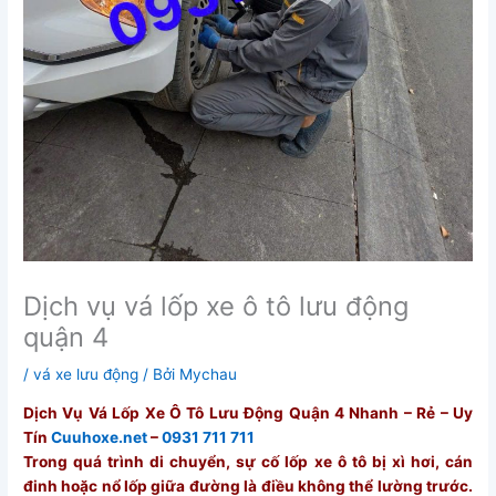
Dịch vụ vá lốp xe ô tô lưu động
quận 4
/
vá xe lưu động
/ Bởi
Mychau
Dịch Vụ Vá Lốp Xe Ô Tô Lưu Động Quận 4 Nhanh – Rẻ – Uy
Tín
Cuuhoxe.net
–
0931 711 711
Trong quá trình di chuyển, sự cố lốp xe ô tô bị xì hơi, cán
đinh hoặc nổ lốp giữa đường là điều không thể lường trước.