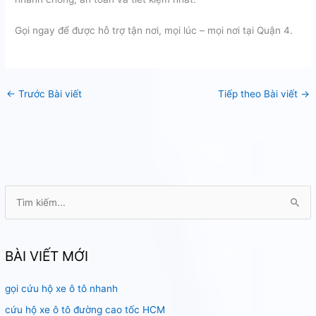
Gọi ngay để được hỗ trợ tận nơi, mọi lúc – mọi nơi tại Quận 4.
←
Trước Bài viết
Tiếp theo Bài viết
→
T
ì
m
k
BÀI VIẾT MỚI
i
gọi cứu hộ xe ô tô nhanh
ế
m
cứu hộ xe ô tô đường cao tốc HCM