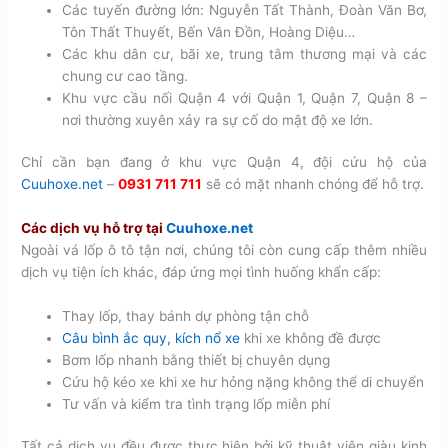
Các tuyến đường lớn: Nguyễn Tất Thành, Đoàn Văn Bơ,
Tôn Thất Thuyết, Bến Vân Đồn, Hoàng Diệu…
Các khu dân cư, bãi xe, trung tâm thương mại và các
chung cư cao tầng.
Khu vực cầu nối Quận 4 với Quận 1, Quận 7, Quận 8 –
nơi thường xuyên xảy ra sự cố do mật độ xe lớn.
Chỉ cần bạn đang ở khu vực Quận 4, đội cứu hộ của
Cuuhoxe.net
–
0931 711 711
sẽ có mặt nhanh chóng để hỗ trợ.
Các dịch vụ hỗ trợ tại
Cuuhoxe.net
Ngoài vá lốp ô tô tận nơi, chúng tôi còn cung cấp thêm nhiều
dịch vụ tiện ích khác, đáp ứng mọi tình huống khẩn cấp:
Thay lốp, thay bánh dự phòng tận chỗ
Câu bình ắc quy, kích nổ xe
khi xe không đề được
Bơm lốp nhanh bằng thiết bị chuyên dụng
Cứu hộ kéo xe khi xe hư hỏng nặng không thể di chuyển
Tư vấn và kiểm tra tình trạng lốp miễn phí
Tất cả dịch vụ đều được thực hiện bởi kỹ thuật viên giàu kinh