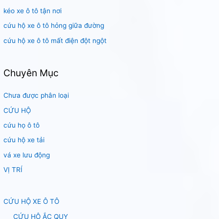
:
kéo xe ô tô tận nơi
cứu hộ xe ô tô hỏng giữa đường
cứu hộ xe ô tô mất điện đột ngột
Chuyên Mục
Chưa được phân loại
CỨU HỘ
cứu họ ô tô
cứu hộ xe tải
vá xe lưu động
VỊ TRÍ
CỨU HỘ XE Ô TÔ
CỨU HỘ ẮC QUY