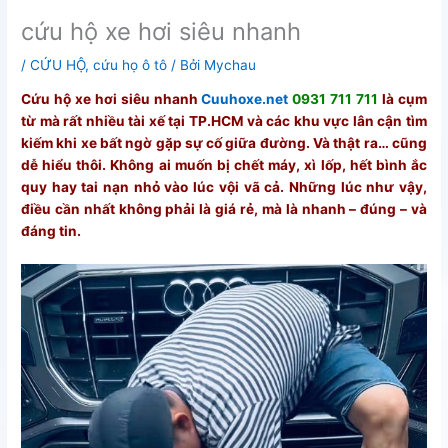
cứu hộ xe hơi siêu nhanh
/
CỨU HỘ
,
cứu họ ô tô
/ Bởi
Mychau
Cứu hộ xe hơi siêu nhanh
Cuuhoxe.net
0931 711 711
là cụm
từ mà rất nhiều tài xế tại TP.HCM và các khu vực lân cận tìm
kiếm khi xe bất ngờ gặp sự cố giữa đường. Và thật ra… cũng
dễ hiểu thôi. Không ai muốn bị chết máy, xì lốp, hết bình ắc
quy hay tai nạn nhỏ vào lúc vội vã cả. Những lúc như vậy,
điều cần nhất không phải là giá rẻ, mà là nhanh – đúng – và
đáng tin.