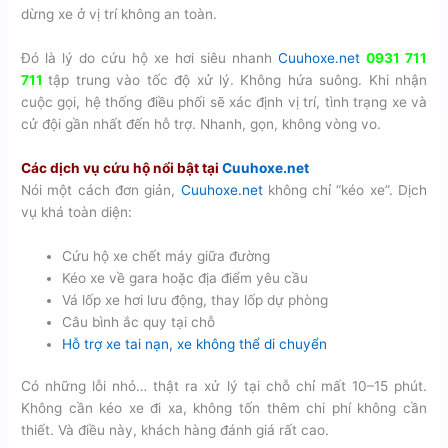
dừng xe ở vị trí không an toàn.
Đó là lý do cứu hộ xe hơi siêu nhanh
Cuuhoxe.net
0931 711
711
tập trung vào tốc độ xử lý. Không hứa suông. Khi nhận
cuộc gọi, hệ thống điều phối sẽ xác định vị trí, tình trạng xe và
cử đội gần nhất đến hỗ trợ. Nhanh, gọn, không vòng vo.
Các dịch vụ cứu hộ nổi bật tại
Cuuhoxe.net
Nói một cách đơn giản,
Cuuhoxe.net
không chỉ “kéo xe”. Dịch
vụ khá toàn diện:
Cứu hộ xe chết máy giữa đường
Kéo xe về gara hoặc địa điểm yêu cầu
Vá lốp xe hơi lưu động, thay lốp dự phòng
Câu bình ắc quy tại chỗ
Hỗ trợ xe tai nạn, xe không thể di chuyển
Có những lỗi nhỏ… thật ra xử lý tại chỗ chỉ mất 10–15 phút.
Không cần kéo xe đi xa, không tốn thêm chi phí không cần
thiết. Và điều này, khách hàng đánh giá rất cao.