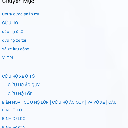
Chuyên Mục
Chưa được phân loại
CỨU HỘ
cứu họ ô tô
cứu hộ xe tải
vá xe lưu động
VỊ TRÍ
CỨU HỘ XE Ô TÔ
CỨU HỘ ẮC QUY
CỨU HỘ LỐP
BIÊN HOÀ | CỨU HỘ LỐP | CỨU HỘ ẮC QUY | VÁ VỎ XE | CÂU
BÌNH Ô TÔ
BÌNH DELKO
BÌNH VARTA