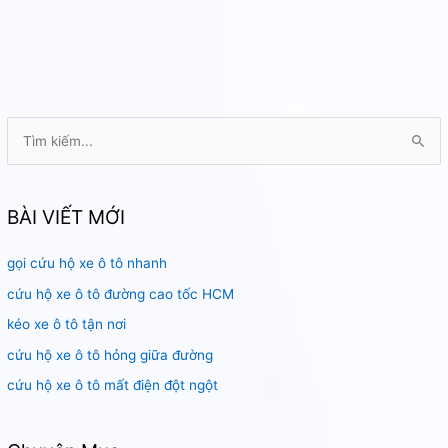
T
ì
m
k
BÀI VIẾT MỚI
i
gọi cứu hộ xe ô tô nhanh
ế
m
cứu hộ xe ô tô đường cao tốc HCM
:
kéo xe ô tô tận nơi
cứu hộ xe ô tô hỏng giữa đường
cứu hộ xe ô tô mất điện đột ngột