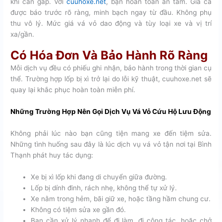
khi cần gấp. Với
cuuhoxe.net
, bạn hoàn toàn an tâm. Giá cả
được báo trước rõ ràng, minh bạch ngay từ đầu. Không phụ
thu vô lý. Mức giá vá vỏ dao động và tùy loại xe và vị trí
xa/gần.
Có Hóa Đơn Và Bảo Hành Rõ Ràng
Mỗi dịch vụ đều có phiếu ghi nhận, bảo hành trong thời gian cụ
thể. Trường hợp lốp bị xì trở lại do lỗi kỹ thuật, cuuhoxe.net sẽ
quay lại khắc phục hoàn toàn miễn phí.
Những Trường Hợp Nên Gọi Dịch Vụ Vá Vỏ Cứu Hộ Lưu Động
Không phải lúc nào bạn cũng tiện mang xe đến tiệm sửa.
Những tình huống sau đây là lúc dịch vụ vá vỏ tận nơi tại Bình
Thạnh phát huy tác dụng:
Xe bị xì lốp khi đang di chuyển giữa đường.
Lốp bị dính đinh, rách nhẹ, không thể tự xử lý.
Xe nằm trong hẻm, bãi giữ xe, hoặc tầng hầm chung cư.
Không có tiệm sửa xe gần đó.
Bạn cần xử lý nhanh để đi làm, đi công tác, hoặc chở