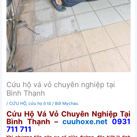
Cứu hộ vá vỏ chuyên nghiệp tại
Bình Thạnh
/
CỨU HỘ
,
cứu họ ô tô
/ Bởi
Mychau
Cứu Hộ Vá Vỏ Chuyên Nghiệp Tại
Bình Thạnh –
cuuhoxe.net
0931
711 711
Khi phương tiện gặp sự cố giữa đường, đặc biệt là tình