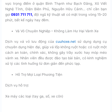
vực trọng điểm ở quận Bình Thạnh như Bạch Đằng, Xô Viết
Nghệ Tĩnh, Điện Biên Phủ, Nguyễn Hữu Cảnh… chỉ cần bạn
gọi
0931 711 711
,
đội ngũ kỹ thuật sẽ có mặt trong vòng 15–20
phút, bất kể ngày hay đêm.
Vá Vỏ Chuyên Nghiệp – Không Làm Hư Hại Vành Xe
Dịch vụ vá vỏ lưu động của
cuuhoxe.net
sử dụng dụng cụ
chuyên dụng hiện đại, giúp vá lốp không ruột hoặc có ruột một
cách an toàn, chính xác, không gây trầy xước hay móp méo
vành xe. Nhân viên đều được đào tạo bài bản, có kinh nghiệm
xử lý các tình huống từ đơn giản đến phức tạp.
Hỗ Trợ Mọi Loại Phương Tiện
Dịch vụ hỗ trợ:
Xe máy các loại (tay ga, số, xe côn)