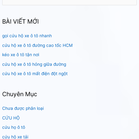
ì
m
k
BÀI VIẾT MỚI
i
gọi cứu hộ xe ô tô nhanh
ế
m
cứu hộ xe ô tô đường cao tốc HCM
:
kéo xe ô tô tận nơi
cứu hộ xe ô tô hỏng giữa đường
cứu hộ xe ô tô mất điện đột ngột
Chuyên Mục
Chưa được phân loại
CỨU HỘ
cứu họ ô tô
cứu hộ xe tải