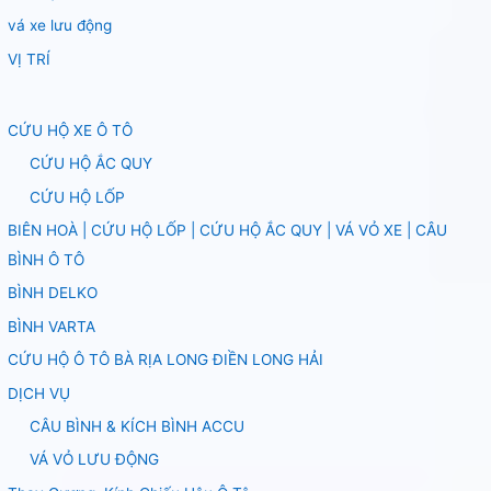
vá xe lưu động
VỊ TRÍ
CỨU HỘ XE Ô TÔ
CỨU HỘ ẮC QUY
CỨU HỘ LỐP
BIÊN HOÀ | CỨU HỘ LỐP | CỨU HỘ ẮC QUY | VÁ VỎ XE | CÂU
BÌNH Ô TÔ
BÌNH DELKO
BÌNH VARTA
CỨU HỘ Ô TÔ BÀ RỊA LONG ĐIỀN LONG HẢI
DỊCH VỤ
CÂU BÌNH & KÍCH BÌNH ACCU
VÁ VỎ LƯU ĐỘNG