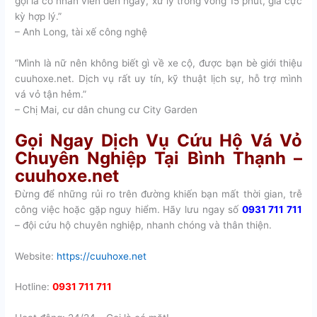
gọi là có nhân viên đến ngay, xử lý trong vòng 15 phút, giá cực
kỳ hợp lý.”
– Anh Long, tài xế công nghệ
“Mình là nữ nên không biết gì về xe cộ, được bạn bè giới thiệu
cuuhoxe.net. Dịch vụ rất uy tín, kỹ thuật lịch sự, hỗ trợ mình
vá vỏ tận hẻm.”
– Chị Mai, cư dân chung cư City Garden
Gọi Ngay Dịch Vụ Cứu Hộ Vá Vỏ
Chuyên Nghiệp Tại Bình Thạnh –
cuuhoxe.net
Đừng để những rủi ro trên đường khiến bạn mất thời gian, trễ
công việc hoặc gặp nguy hiểm. Hãy lưu ngay số
0931 711 711
– đội cứu hộ chuyên nghiệp, nhanh chóng và thân thiện.
Website:
https://cuuhoxe.net
Hotline:
0931 711 711